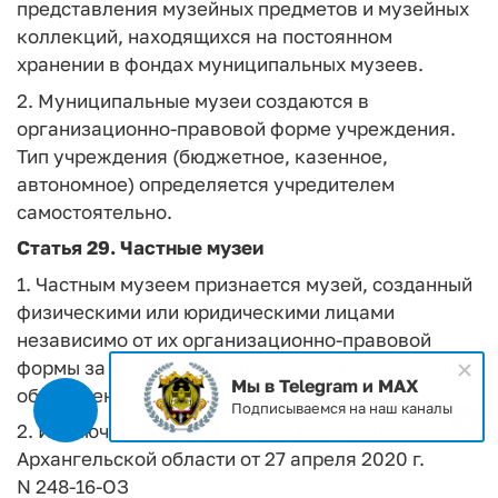
представления музейных предметов и музейных
коллекций, находящихся на постоянном
хранении в фондах муниципальных музеев.
2. Муниципальные музеи создаются в
организационно-правовой форме учреждения.
Тип учреждения (бюджетное, казенное,
автономное) определяется учредителем
самостоятельно.
Статья 29.
Частные музеи
1. Частным музеем признается музей, созданный
физическими или юридическими лицами
независимо от их организационно-правовой
формы за счет собственных средств при условии
Мы в Telegram и MAX
обеспечения его доступности для посещения.
Подписываемся на наш каналы
2. Исключен с 28 апреля 2020 г. - Закон
Архангельской области от 27 апреля 2020 г.
N 248-16-ОЗ