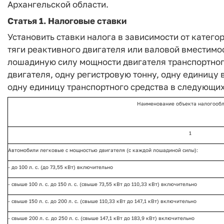
Архангельской области.
Статья 1. Налоговые ставки
Установить ставки налога в зависимости от катего
тяги реактивного двигателя или валовой вместимос
лошадиную силу мощности двигателя транспортного
двигателя, одну регистровую тонну, одну единицу
одну единицу транспортного средства в следующих
Наименование объекта налогооб
1
Автомобили легковые с мощностью двигателя (с каждой лошадиной силы):
- до 100 л. с. (до 73,55 кВт) включительно
- свыше 100 л. с. до 150 л. с. (свыше 73,55 кВт до 110,33 кВт) включительно
- свыше 150 л. с. до 200 л. с. (свыше 110,33 кВт до 147,1 кВт) включительно
- свыше 200 л. с. до 250 л. с. (свыше 147,1 кВт до 183,9 кВт) включительно