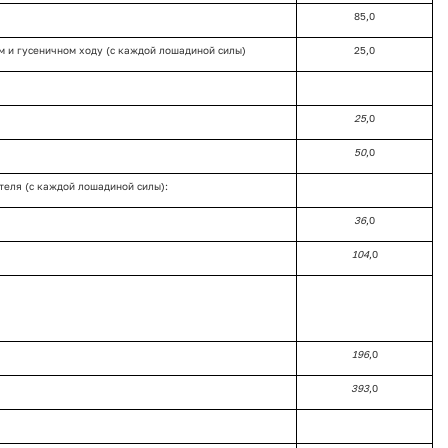
85,0
 и гусеничном ходу (с каждой лошадиной силы)
25,0
25
,0
50
,0
теля (с каждой лошадиной силы):
36
,0
104
,0
196
,0
393
,0