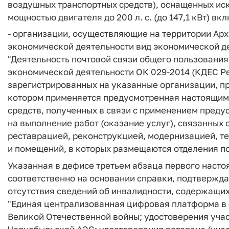
воздушных транспортных средств), оснащенных ис
мощностью двигателя до 200 л. с. (до 147,1 кВт) вк
- организации, осуществляющие на территории Арх
экономической деятельности вид экономической де
"Деятельность почтовой связи общего пользовани
экономической деятельности ОК 029-2014 (КДЕС Ред
зарегистрированных на указанные организации, пр
котором применяется предусмотренная настоящим 
средств, полученных в связи с применением пред
на выполнение работ (оказание услуг), связанных
реставрацией, реконструкцией, модернизацией, 
и помещений, в которых размещаются отделения п
Указанная в дефисе третьем абзаца первого насто
соответственно на основании справки, подтвержд
отсутствия сведений об инвалидности, содержащи
"Единая централизованная цифровая платформа в 
Великой Отечественной войны; удостоверения уча