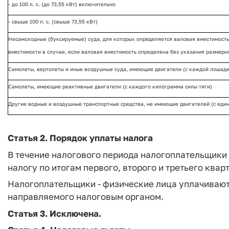
- до 100 л. с. (до 73,55 кВт) включительно
- свыше 100 л. с. (свыше 73,55 кВт)
Несамоходные (буксируемые) суда, для которых определяется валовая вместимость
вместимости в случае, если валовая вместимость определена без указания размерн
Самолеты, вертолеты и иные воздушные суда, имеющие двигатели (с каждой лошади
Самолеты, имеющие реактивные двигатели (с каждого килограмма силы тяги)
Другие водные и воздушные транспортные средства, не имеющие двигателей (с един
Статья 2. Порядок уплаты налога
В течение налогового периода налогоплательщики
налогу по итогам первого, второго и третьего квар
Налогоплательщики - физические лица уплачивают
направляемого налоговым органом.
Статья 3. Исключена.