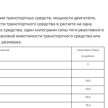
рии транспортных средств, мощности двигателя,
ти транспортного средства в расчете на одну
 средства, один килограмм силы тяги реактивного
 валовой вместимости транспортного средства или
 размерах:
ложения
Налоговая ставка
(в рублях)
2
20
,0
33
,0
50,0
75,0