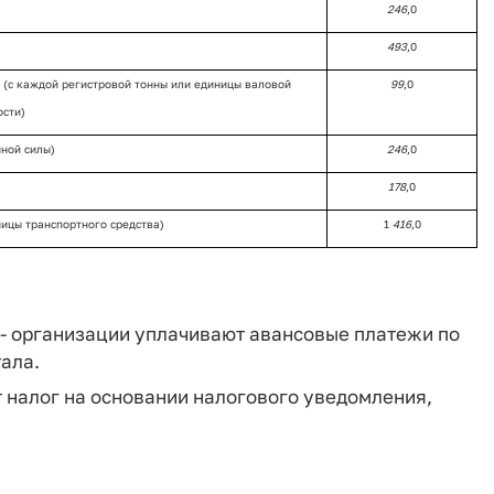
246
,0
493
,0
 (с каждой регистровой тонны или единицы валовой
99
,0
ости)
ной силы)
246
,0
178
,0
ицы транспортного средства)
1
416
,0
 - организации уплачивают авансовые платежи по
тала.
 налог на основании налогового уведомления,