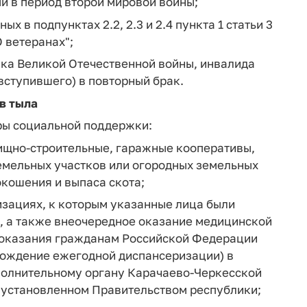
и в период второй мировой войны;
х в подпунктах 2.2, 2.3 и 2.4 пункта 1 статьи 3
О ветеранах";
ника Великой Отечественной войны, инвалида
вступившего) в повторный брак.
в тыла
ры социальной поддержки:
ищно-строительные, гаражные кооперативы,
емельных участков или огородных земельных
окошения и выпаса скота;
изациях, к которым указанные лица были
ю, а также внеочередное оказание медицинской
 оказания гражданам Российской Федерации
хождение ежегодной диспансеризации) в
полнительному органу Карачаево-Черкесской
, установленном Правительством республики;