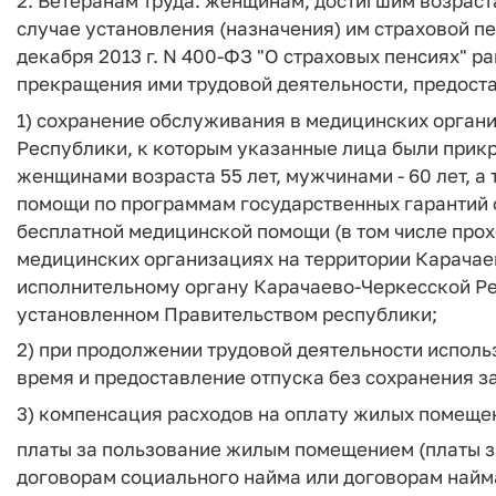
2. Ветеранам труда: женщинам, достигшим возраста
случае установления (назначения) им страховой п
декабря 2013 г. N 400-ФЗ "О страховых пенсиях" р
прекращения ими трудовой деятельности, предос
1) сохранение обслуживания в медицинских орган
Республики, к которым указанные лица были прик
женщинами возраста 55 лет, мужчинами - 60 лет, 
помощи по программам государственных гарантий
бесплатной медицинской помощи (в том числе про
медицинских организациях на территории Карача
исполнительному органу Карачаево-Черкесской Ре
установленном Правительством республики;
2) при продолжении трудовой деятельности исполь
время и предоставление отпуска без сохранения за
3) компенсация расходов на оплату жилых помещен
платы за пользование жилым помещением (платы з
договорам социального найма или договорам найм