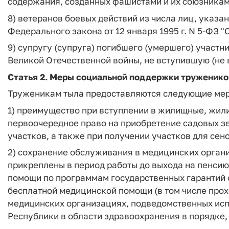
содержания, созданных фашистами и их союзникам
8) ветеранов боевых действий из числа лиц, указанны
Федерального закона от 12 января 1995 г. N 5-ФЗ "
9) супругу (супруга) погибшего (умершего) участ
Великой Отечественной войны, не вступившую (не 
Статья 2.
Меры социальной поддержки труженико
Труженикам тыла предоставляются следующие ме
1) преимущество при вступлении в жилищные, жил
первоочередное право на приобретение садовых з
участков, а также при получении участков для сен
2) сохранение обслуживания в медицинских орган
прикреплены в период работы до выхода на пенси
помощи по программам государственных гарантий
бесплатной медицинской помощи (в том числе про
медицинских организациях, подведомственных ис
Республики в области здравоохранения в порядке