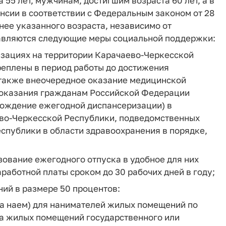
 55 лет, мужчинам, достигшим возраста 60 лет, а в
енсии в соответствии с Федеральным законом от 28
анее указанного возраста, независимо от
тавляются следующие меры социальной поддержки:
изациях на территории Карачаево-Черкесской
реплены в период работы до достижения
а также внеочередное оказание медицинской
 оказания гражданам Российской Федерации
хождение ежегодной диспансеризации) в
ево-Черкесской Республики, подведомственных
спублики в области здравоохранения в порядке,
зование ежегодного отпуска в удобное для них
работной платы сроком до 30 рабочих дней в году;
ий в размере 50 процентов:
а наем) для нанимателей жилых помещений по
а жилых помещений государственного или