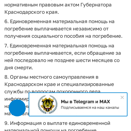
нормативным правовым актом Губернатора
Краснодарского края.
6. Единовременная материальная помощь на
погребение выплачивается независимо от
получения социального пособия на погребение.
7. Единовременная материальная помощь на
погребение выплачивается, если обращение за
ней последовало не позднее шести месяцев со
дня смерти.
8. Органы местного самоуправления в
Краснодарском крае и специализированные
службы по вопросам похоронного дела
информируют население о размере, порядке
Мы в Telegram и MAX
назначения и выплаты единовременной
Подписываемся на наш каналы
материальной помощи на погребение.
9. Информация о выплате единовременной
материальной помощи на погребение