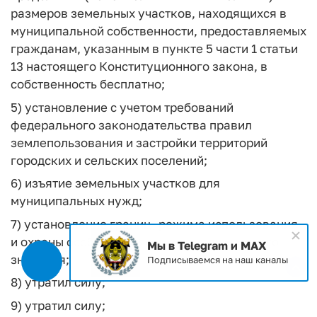
размеров земельных участков, находящихся в
муниципальной собственности, предоставляемых
гражданам, указанным в пункте 5 части 1 статьи
13 настоящего Конституционного закона, в
собственность бесплатно;
5) установление с учетом требований
федерального законодательства правил
землепользования и застройки территорий
городских и сельских поселений;
6) изъятие земельных участков для
муниципальных нужд;
7) установление границ, режима использования
и охраны особо охраняемых земель местного
Мы в Telegram и MAX
значения;
Подписываемся на наш каналы
8) утратил силу;
9) утратил силу;