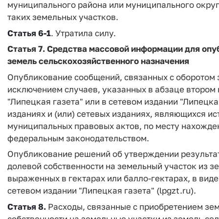
муниципального района или муниципального округ
таких земельных участков.
Статья 6-1
. Утратила силу.
Статья 7.
Средства массовой информации для оп
земель сельскохозяйственного назначения
Опубликование сообщений, связанных с оборотом 
исключением случаев, указанных в абзаце втором 
"Липецкая газета" или в сетевом издании "Липецкая
изданиях и (или) сетевых изданиях, являющихся 
муниципальных правовых актов, по месту нахожден
федеральным законодательством.
Опубликование решений об утверждении результат
долевой собственности на земельный участок из з
выраженных в гектарах или балло-гектарах, в вид
сетевом издании "Липецкая газета" (lpgzt.ru).
Статья 8.
Расходы, связанные с приобретением зем
собственности на земельные участки из земель се