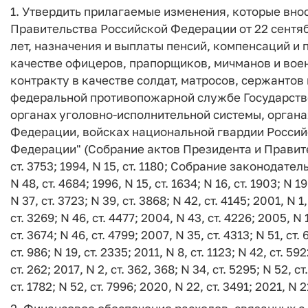
1. Утвердить прилагаемые изменения, которые вно
Правительства Российской Федерации от 22 сентябр
лет, назначения и выплаты пенсий, компенсаций и
качестве офицеров, прапорщиков, мичманов и вое
контракту в качестве солдат, матросов, сержантов
федеральной противопожарной службе Государств
органах уголовно-исполнительной системы, орган
Федерации, войсках национальной гвардии Россий
Федерации" (Собрание актов Президента и Правите
ст. 3753; 1994, N 15, ст. 1180; Собрание законодател
N 48, ст. 4684; 1996, N 15, ст. 1634; N 16, ст. 1903; N 19
N 37, ст. 3723; N 39, ст. 3868; N 42, ст. 4145; 2001, N 1,
ст. 3269; N 46, ст. 4477; 2004, N 43, ст. 4226; 2005, N 1
ст. 3674; N 46, ст. 4799; 2007, N 35, ст. 4313; N 51, ст.
ст. 986; N 19, ст. 2335; 2011, N 8, ст. 1123; N 42, ст. 59
ст. 262; 2017, N 2, ст. 362, 368; N 34, ст. 5295; N 52, ст
ст. 1782; N 52, ст. 7996; 2020, N 22, ст. 3491; 2021, N 2