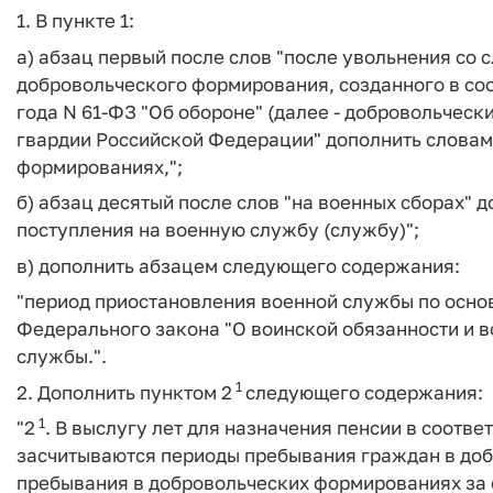
1. В пункте 1:
а) абзац первый после слов "после увольнения со 
добровольческого формирования, созданного в соо
года N 61-ФЗ "Об обороне" (далее - добровольческ
гвардии Российской Федерации" дополнить словам
формированиях,";
б) абзац десятый после слов "на военных сборах"
поступления на военную службу (службу)";
в) дополнить абзацем следующего содержания:
"период приостановления военной службы по осно
Федерального закона "О воинской обязанности и в
службы.".
1
2. Дополнить пунктом 2
следующего содержания:
1
"2
. В выслугу лет для назначения пенсии в соответ
засчитываются периоды пребывания граждан в доб
пребывания в добровольческих формированиях за 