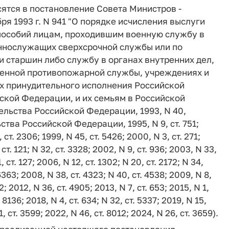
сятся в постановление Совета Министров -
я 1993 г. N 941 "О порядке исчисления выслуги
 пособий лицам, проходившим военную службу в
ннослужащих сверхсрочной службы или по
 и старшин либо службу в органах внутренних дел,
енной противопожарной службы, учреждениях и
ах принудительного исполнения Российской
ской Федерации, и их семьям в Российской
льства Российской Федерации, 1993, N 40,
ьства Российской Федерации, 1995, N 9, ст. 751;
, ст. 2306; 1999, N 45, ст. 5426; 2000, N 3, ст. 271;
 ст. 121; N 32, ст. 3328; 2002, N 9, ст. 936; 2003, N 33,
, ст. 127; 2006, N 12, ст. 1302; N 20, ст. 2172; N 34,
 6363; 2008, N 38, ст. 4323; N 40, ст. 4538; 2009, N 8,
22; 2012, N 36, ст. 4905; 2013, N 7, ст. 653; 2015, N 1,
. 8136; 2018, N 4, ст. 634; N 32, ст. 5337; 2019, N 15,
1, ст. 3599; 2022, N 46, ст. 8012; 2024, N 26, ст. 3659).