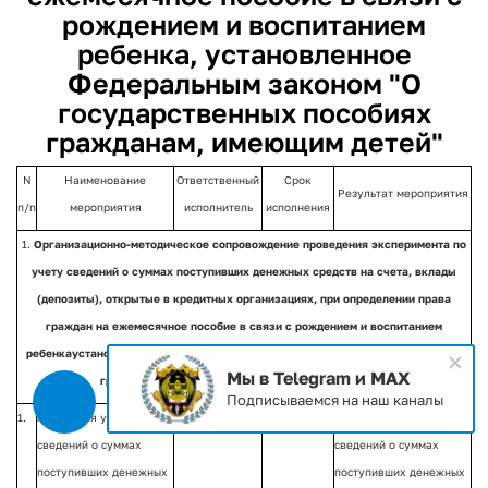
рождением и воспитанием
ребенка, установленное
Федеральным законом "О
государственных пособиях
гражданам, имеющим детей"
N
Наименование
Ответственный
Срок
Результат мероприятия
п/п
мероприятия
исполнитель
исполнения
1.
Организационно-методическое сопровождение проведения эксперимента по
учету сведений о суммах поступивших денежных средств на счета, вклады
(депозиты), открытые в кредитных организациях, при определении права
граждан на ежемесячное пособие в связи с рождением и воспитанием
ребенка
установленное Федеральным законом "О государственных пособиях
Мы в Telegram и MAX
гражданам, имеющим детей" (далее - эксперимент)
Подписываемся на наш каналы
1.
Апробация учета
Переход на этап учета
сведений о суммах
сведений о суммах
поступивших денежных
поступивших денежных