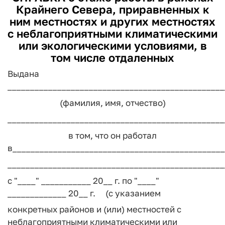
Крайнего Севера, приравненных к
ним местностях и других местностях
с неблагоприятными климатическими
или экологическими условиями, в
том числе отдаленных
Выдана
________________________________________________
(фамилия, имя, отчество)
________________________________________________
в том, что он работал
в_______________________________________________
________________________________________________
с "____" ___________ 20__ г. по "____"
_____________ 20__ г. (с указанием
конкретных районов и (или) местностей с
неблагоприятными климатическими или