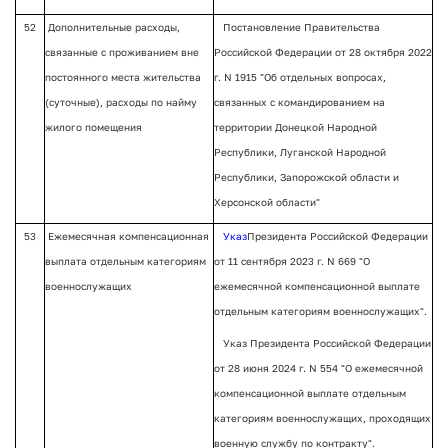
52
Дополнительные расходы,
Постановление Правительства
связанные с проживанием вне
Российской Федерации от 28 октября 2022
постоянного места жительства
г. N 1915 "Об отдельных вопросах,
(суточные), расходы по найму
связанных с командированием на
жилого помещения
территории Донецкой Народной
Республики, Луганской Народной
Республики, Запорожской области и
Херсонской области"
53
Ежемесячная компенсационная
Указ
Президента Российской Федерации
выплата отдельным категориям
от 11 сентября 2023 г. N 669 "О
военнослужащих
ежемесячной компенсационной выплате
отдельным категориям военнослужащих".
Указ Президента Российской Федерации
от 28 июня 2024 г. N 554 "О ежемесячной
компенсационной выплате отдельным
категориям военнослужащих, проходящих
военную службу по контракту".