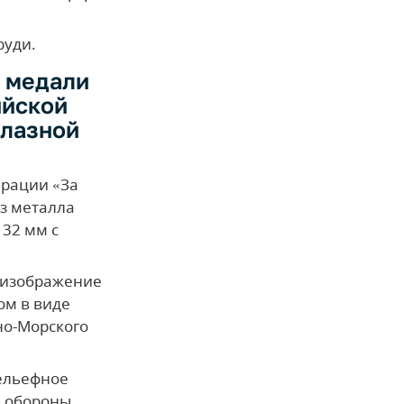
руди.
а медали
ийской
олазной
ерации «За
из металла
 32 мм с
е изображение
ом в виде
но-Морского
рельефное
а обороны