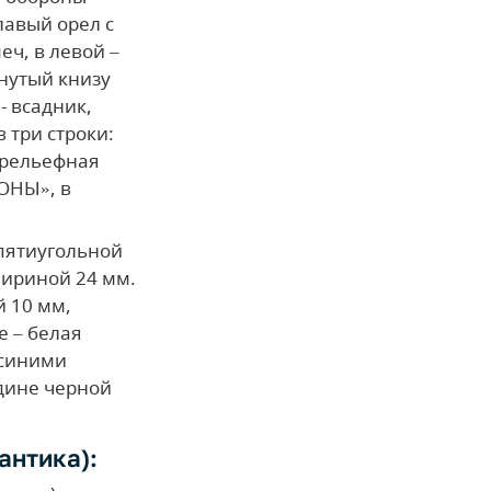
лавый орел с
еч, в левой –
янутый книзу
- всадник,
 три строки:
 рельефная
ОНЫ», в
пятиугольной
шириной 24 мм.
й 10 мм,
 – белая
 синими
дине черной
антика):