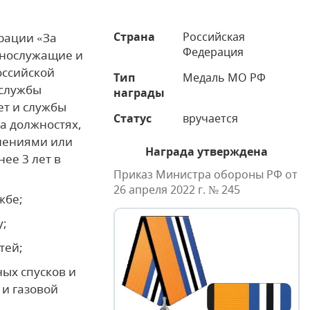
Страна
Российская
рации «За
Федерация
ннослужащие и
оссийской
Тип
Медаль МО РФ
службы
награды
ет и службы
Статус
вручается
а должностях,
лениями или
Награда утверждена
ее 3 лет в
Приказ Министра обороны РФ от
26 апреля 2022 г. № 245
жбе;
у;
тей;
ых спусков и
 и газовой