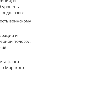
ения) и
й уровень
 водолазов;
ность воинскому
ерации и
ерной полосой,
чия
ета флага
но-Морского