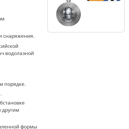
ым
и снаряжения.
сийской
ач водолазной
м порядке.
.
обстановке
 другим
овленной формы