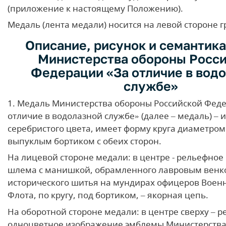
(приложение к настоящему Положению).
Медаль (лента медали) носится на левой стороне г
Описание, рисунок и семантик
Министерства обороны Росс
Федерации «За отличие в вод
службе»
1. Медаль Министерства обороны Российской Фед
отличие в водолазной службе» (далее – медаль) – 
серебристого цвета, имеет форму круга диаметром
выпуклым бортиком с обеих сторон.
На лицевой стороне медали: в центре - рельефно
шлема с манишкой, обрамленного лавровым венк
исторического шитья на мундирах офицеров Воен
Флота, по кругу, под бортиком, – якорная цепь.
На оборотной стороне медали: в центре сверху – 
одноцветное изображение эмблемы Министерств