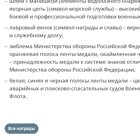
шлем с манишкой (элементы водолазного снаряж
якорная цепь (символ морской службы) – высоки
боевой и профессиональной подготовки военных
лавровый венок (символ награды и славы) – вер
и служебному долгу;
эмблема Министерства обороны Российской Фед
оранжевая полоса ленты медали, окаймленная ч
– принадлежность медали к системе знаков отли
Министерства обороны Российской Федерации;
белая, синяя и черная полосы ленты медали – цв
аварийных и поисково-спасательных судов Воен
Флота.
Все награды