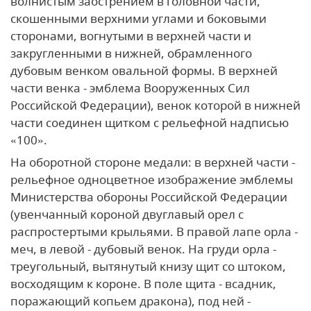
волнистым заострением в головной части,
скошенными верхними углами и боковыми
сторонами, вогнутыми в верхней части и
закругленными в нижней, обрамленного
дубовым венком овальной формы. В верхней
части венка - эмблема Вооруженных Сил
Российской Федерации), венок которой в нижней
части соединен щитком с рельефной надписью
«100».
На оборотной стороне медали: в верхней части -
рельефное одноцветное изображение эмблемы
Министерства обороны Российской Федерации
(увенчанный короной двуглавый орел с
распростертыми крыльями. В правой лапе орла -
меч, в левой - дубовый венок. На груди орла -
треугольный, вытянутый книзу щит со штоком,
восходящим к короне. В поле щита - всадник,
поражающий копьем дракона
), под ней -