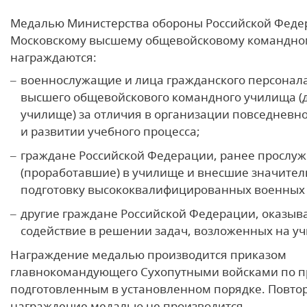
Медалью Министерства обороны Российской Федер
Московскому высшему общевойсковому командно
награждаются:
военнослужащие и лица гражданского персонала
высшего общевойскового командного училища (д
училище) за отличия в организации повседневн
и развитии учебного процесса;
граждане Российской Федерации, ранее прослу
(проработавшие) в училище и внесшие значител
подготовку высококвалифицированных военных 
другие граждане Российской Федерации, оказы
содействие в решении задач, возложенных на у
Награждение медалью производится приказом
главнокомандующего Сухопутными войсками по п
подго­товленным в установленном порядке. Повто
награждение медалью не производится.