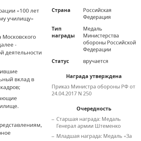
Страна
Российская
ации «100 лет
Федерация
му училищу»
Тип
Медаль
награды
Министерства
 Московского
обороны Российской
алее -
Федерации
ой деятельности
Статус
вручается
жившие
Награда утверждена
ьный вклад в
Приказ Министра обороны РФ от
кадров;
24.04.2017 N 250
вающие
чилище.
Очередность
Старшая награда: Медаль
редставлениям,
Генерал армии Штеменко
рное
Младшая награда: Медаль «За