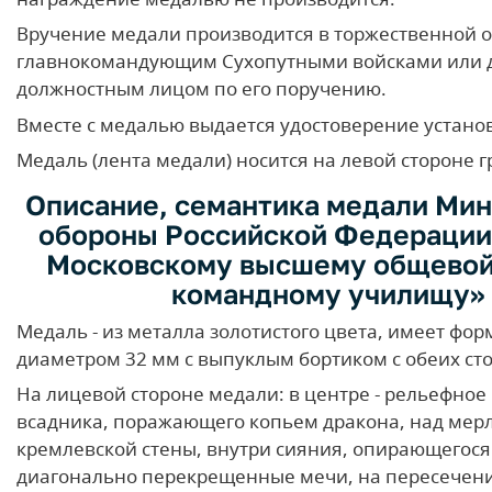
Вручение медали производится в торжественной 
главнокомандующим Сухопутными войсками или 
должностным лицом по его поручению.
Вместе с медалью выдается удостоверение устан
Медаль (лента медали) носится на левой стороне г
Описание, семантика медали Мин
обороны Российской Федерации
Московскому высшему общево
командному училищу»
Медаль - из металла золотистого цвета, имеет фор
диаметром 32 мм с выпуклым бортиком с обеих ст
На лицевой стороне медали: в центре - рельефно
всадника, поражающего копьем дракона, над ме
кремлевской стены, внутри сияния, опирающегося
диагонально перекрещенные мечи, на пересечени