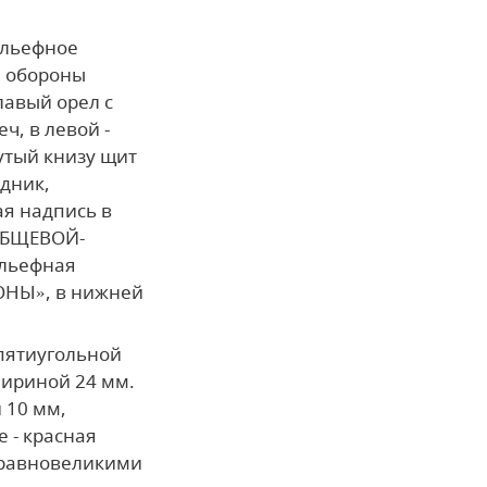
ельефное
а обороны
лавый орел с
ч, в левой -
утый книзу щит
адник,
ая надпись в
ОБЩЕВОЙ­
льефная
ОНЫ», в нижней
пятиугольной
шириной 24 мм.
 10 мм,
 - красная
 равновеликими