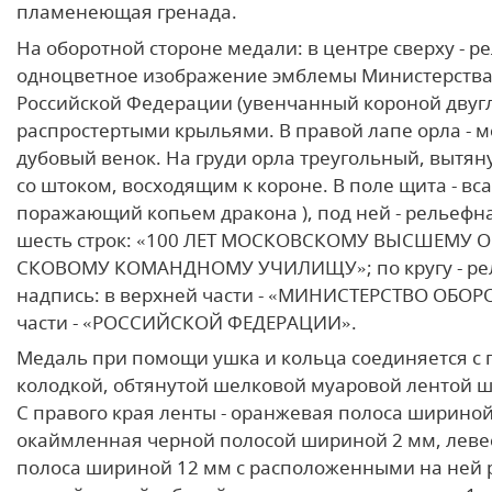
пламенеющая гренада.
На оборотной стороне медали: в центре сверху - р
одноцветное изображение эмблемы Министерств
Российской Федерации (увенчанный короной двуг
распростертыми крыльями. В правой лапе орла - ме
дубовый венок. На груди орла треугольный, вытян
со штоком, восходящим к короне. В поле щита - вс
поражающий копьем дракона ), под ней - рельефн
шесть строк: «100 ЛЕТ МОСКОВСКОМУ ВЫСШЕМУ 
СКОВОМУ КОМАНДНОМУ УЧИЛИЩУ»; по кругу - ре
надпись: в верхней части - «МИНИСТЕРСТВО ОБОР
части - «РОССИЙСКОЙ ФЕДЕРАЦИИ».
Медаль при помощи ушка и кольца соединяется с 
колодкой, обтянутой шелковой муаровой лентой 
С правого края ленты - оранжевая полоса шириной
окаймленная черной полосой шириной 2 мм, левее
полоса шириной 12 мм с расположенными на ней