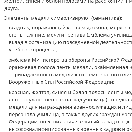
желтой, синей и белой полосами на расстоянии 1 м
друга.
Элементы медали символизируют (семантика):
всадник, поражающий копьем дракона, мерлоны
стены, сияние, мечи и гренада (эмблема училища
вклад в организацию повседневной деятельност
учебного процесса;
эмблема Министерства обороны Российской Фед
оранжевая полоса ленты медали, окаймленная ч
- принадлежность медали к системе знаков отли
Вооруженных Сил Российской Федерации;
красная, желтая, синяя и белая полосы ленты ме
лент государственных наград училища) - предна
медали для награждения военнослужащих и лиц
персонала училища, а также других граждан Рос
Федерации, внесших значительный вклад в подг
высококвалифицированных военных кадров и 