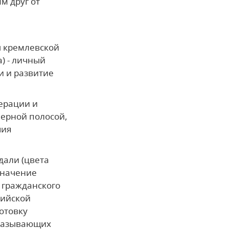
м друг от
 кремлевской
) - личный
и и развитие
ерации и
ерной полосой,
чия
дали (цвета
значение
 гражданского
сийской
отовку
оказывающих