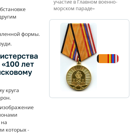
участие в Главном военно-
морском параде»
обстановке
другим
овленной формы.
руди.
истерства
 «100 лет
йсковому
му круга
орон.
е изображение
рлонами
 на
и которых -