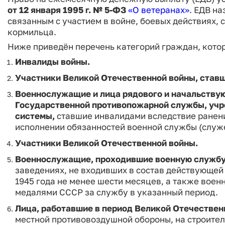
от 12 января 1995 г. № 5‑ФЗ
«О ветеранах»
. ЕДВ н
связанным с участием в войне, боевых действиях, 
кормильца.
Ниже приведён перечень категорий граждан, котор
Инвалиды войны.
Участники Великой Отечественной войны, став
Военнослужащие и лица рядового и начальствую
Государственной противопожарной службы, учр
системы,
ставшие инвалидами вследствие ранени
исполнении обязанностей военной службы (служ
Участники Великой Отечественной войны.
Военнослужащие, проходившие военную служб
заведениях, не входивших в состав действующей а
1945 года не менее шести месяцев, а также вое
медалями СССР за службу в указанный период.
Лица, работавшие в период Великой Отечествен
местной противовоздушной обороны, на строите