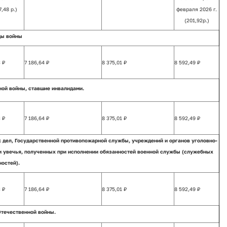
7,48 р.)
февраля 2026 г.
(201,92р.)
ы войны
 ₽
7 186,64 ₽
8 375,01 ₽
8 592,49 ₽
ой войны, ставшие инвалидами.
 ₽
7 186,64 ₽
8 375,01 ₽
8 592,49 ₽
 дел, Государственной противопожарной службы, учреждений и органов уголовно-
и увечья, полученных при исполнении обязанностей военной службы (служебных
остей).
 ₽
7 186,64 ₽
8 375,01 ₽
8 592,49 ₽
течественной войны.