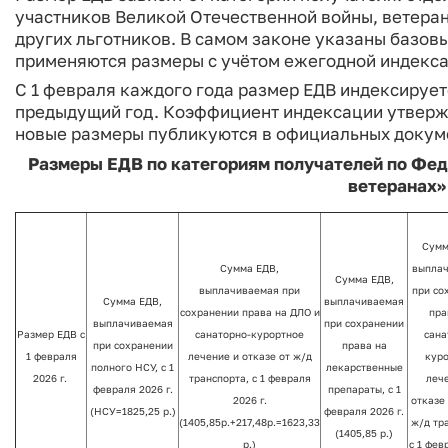
участников Великой Отечественной войны, ветеран
других льготников. В самом законе указаны базов
применяются размеры с учётом ежегодной индекса
С 1 февраля каждого года размер ЕДВ индексируетс
предыдущий год. Коэффициент индексации утверж
новые размеры публикуются в официальных докуме
Размеры ЕДВ по категориям получателей по Феде
ветеранах» 
Сумм
Сумма ЕДВ,
выпла
Сумма ЕДВ,
выплачиваемая при
при со
Сумма ЕДВ,
выплачиваемая
сохранении права на ДЛО и
пра
выплачиваемая
при сохранении
Размер ЕДВ с
санаторно-курортное
сана
при сохранении
права на
1 февраля
лечение и отказе от ж/д
кур
полного НСУ, с 1
лекарственные
2026 г.
транспорта, с 1 февраля
леч
февраля 2026 г.
препараты, с 1
2026 г.
отказе
(НСУ=1825,25 р.)
февраля 2026 г.
(1405,85р.+217,48р.=1623,33
ж/д тр
(1405,85 р.)
р.)
с 1 фев