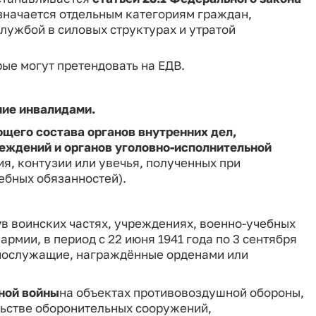
азначается отдельным категориям граждан,
службой в силовых структурах и утратой
ые могут претендовать на ЕДВ.
шие инвалидами.
щего состава органов внутренних дел,
еждений и органов уголовно‑исполнительной
я, контузии или увечья, полученных при
ебных обязанностей).
у
в воинских частях, учреждениях, военно‑учебных
рмии, в период с 22 июня 1941 года по 3 сентября
ннослужащие, награждённые орденами или
ной войны
на объектах противовоздушной обороны,
льстве оборонительных сооружений,