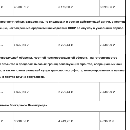
 ₽
4 988,01 ₽
6 176,38 ₽
6 393,86 ₽
военно-учебных заведениях, не входивших в состав действующей армии, в период
ужащие, награжденные орденами или медалями СССР за службу в указанный период.
3 ₽
1 032,24 ₽
2 220,61 ₽
2 438,09 ₽
вовоздушной обороны, местной противовоздушной обороны, на строительстве
х объектов в пределах тыловых границ действующих фронтов, операционных зон
, а также члены экипажей судов транспортного флота, интернированных в начале
 в портах других государств.
3 ₽
1 032,24 ₽
2 220,61 ₽
2 438,09 ₽
ителю блокадного Ленинграда».
 ₽
3 230,86 ₽
4 419,23 ₽
4 636,71 ₽