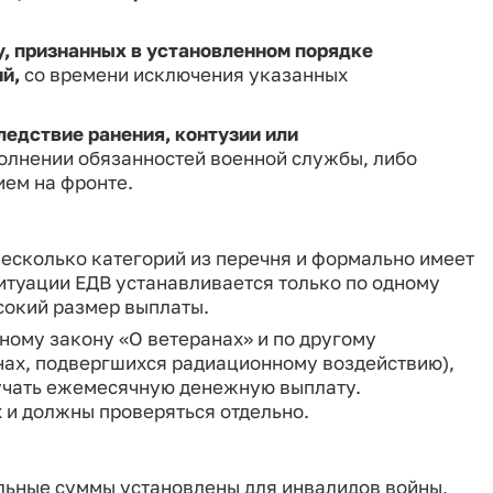
, признанных в установленном порядке
й,
со времени исключения указанных
едствие ранения, контузии или
олнении обязанностей военной службы, либо
ием на фронте.
несколько категорий из перечня и формально имеет
ситуации ЕДВ устанавливается только по одному
сокий размер выплаты.
ному закону «О ветеранах» и по другому
нах, подвергшихся радиационному воздействию),
учать ежемесячную денежную выплату.
 и должны проверяться отдельно.
ельные суммы установлены для инвалидов войны,