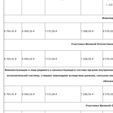
г. (21
Инвалид
8 794,41 ₽
6 969,16 ₽
7 171,08 ₽
7 388,56 ₽
8 576,93
Участники Великой Отечественн
8 794,41 ₽
6 969,16 ₽
7 171,08 ₽
7 388,56 ₽
8 576,93
Военнослужащие и лица рядового и начальствующего состава органов внутренних
исполнительной системы, ставших инвалидами вследствие ранения, контузии ил
обязанн
8 794,41 ₽
6 969,16 ₽
7 171,08 ₽
7 388,56 ₽
8 576,93
Участники Великой О