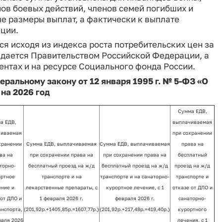
ов боевых действий, членов семей погибших и
ые размеры выплат, а фактически к выплате
ции.
я исходя из индекса роста потребительских цен за
дается Правительством Российской Федерации, а
нтах и на ресурсе Социального фонда России.
ральному закону от 12 января 1995 г. № 5‑ФЗ «О
на 2026 год
Сумма ЕДВ,
а ЕДВ,
выплачиваемая
чиваемая
при сохранении
хранении
Сумма ЕДВ, выплачиваемая
Сумма ЕДВ, выплачиваемая
права на
ва на
при сохранении права на
при сохранении права на
бесплатный
торно-
бесплатный проезд на ж/д
бесплатный проезд на ж/д
проезд на ж/д
ортное
транспорте и на
транспорте и на санаторно-
транспорте и
ение и
лекарственные препараты, с
курортное лечение, с 1
отказе от ДЛО и
 от ДЛО и
1 февраля 2026 г.
февраля 2026 г.
санаторно-
анспорта,
(201,92р.+1405,85р.=1607,77р.)
(201,92р.+217,48р.=419,40р.)
курортного
раля 2026
лечения, с 1