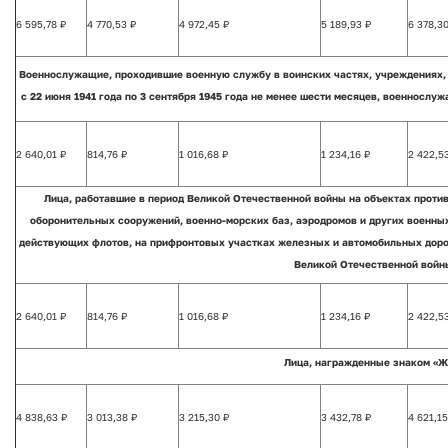
6 595,78 ₽
4 770,53 ₽
4 972,45 ₽
5 189,93 ₽
6 378,30
Военнослужащие, проходившие военную службу в воинских частях, учреждениях, 
с 22 июня 1941 года по 3 сентября 1945 года не менее шести месяцев, военносл
2 640,01 ₽
814,76 ₽
1 016,68 ₽
1 234,16 ₽
2 422,5
Лица, работавшие в период Великой Отечественной войны на объектах проти
оборонительных сооружений, военно-морских баз, аэродромов и других военны
действующих флотов, на прифронтовых участках железных и автомобильных дорог
Великой Отечественной войны
2 640,01 ₽
814,76 ₽
1 016,68 ₽
1 234,16 ₽
2 422,5
Лица, награжденные знаком «Ж
4 838,63 ₽
3 013,38 ₽
3 215,30 ₽
3 432,78 ₽
4 621,15