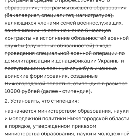
образования, программы высшего образования
(бакалавриат, специалитет, магистратура),
являющихся членами семей военнослужащих,
заключивших на срок не менее 6 месяцев
контракты на исполнение обязанностей военной
службы (служебных обязанностей) в ходе
проведения специальной военной операции по
демилитаризации и денацификации Украины и
поступивших на военную службу в именные
воинские формирования, созданные
Нижегородской областью, стипендию в размере
10000 рублей (далее - стипендия).
2. Установить, что стипендия:
назначается министерством образования, науки
и молодежной политики Нижегородской области
в порядке, утвержденном приказом
министерства образования, науки и молодежной