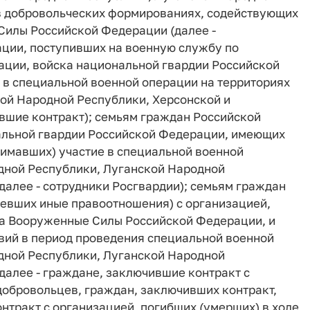
в добровольческих формированиях, содействующих
Силы Российской Федерации (далее -
ции, поступивших на военную службу по
ции, войска национальной гвардии Российской
в специальной военной операции на территориях
ой Народной Республики, Херсонской и
вшие контракт); семьям граждан Российской
альной гвардии Российской Федерации, имеющих
имавших) участие в специальной военной
дной Республики, Луганской Народной
далее - сотрудники Росгвардии); семьям граждан
евших иные правоотношения) с организацией,
а Вооруженные Силы Российской Федерации, и
вий в период проведения специальной военной
дной Республики, Луганской Народной
далее - граждане, заключившие контракт с
добровольцев, граждан, заключивших контракт,
нтракт с организацией, погибших (умерших) в ходе