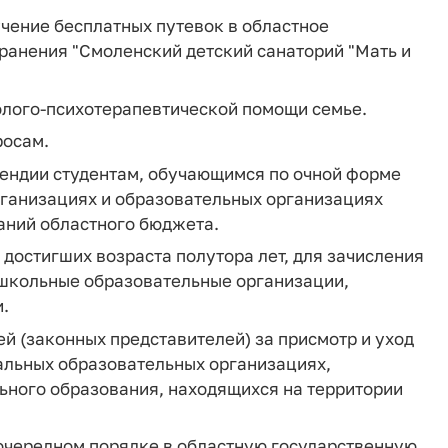
учение бесплатных путевок в областное
анения "Смоленский детский санаторий "Мать и
холого-психотерапевтической помощи семье.
росам.
пендии студентам, обучающимся по очной форме
ганизациях и образовательных организациях
аний областного бюджета.
 достигших возраста полутора лет, для зачисления
ошкольные образовательные организации,
.
ей (законных представителей) за присмотр и уход
альных образовательных организациях,
ного образования, находящихся на территории
оочередном порядке в областную государственную