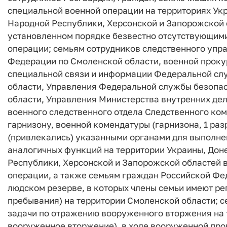
специальной военной операции на территориях Ук
Народной Республики, Херсонской и Запорожской о
установленном порядке безвестно отсутствующими 
операции; семьям сотрудников следственного упр
Федерации по Смоленской области, военной проку
специальной связи и информации Федеральной сл
области, Управления Федеральной службы безопа
области, Управления Министерства внутренних де
военного следственного отдела Следственного ко
гарнизону, военной комендатуры (гарнизона, 1 раз
(привлекались) указанными органами для выполне
аналогичных функций на территории Украины, Дон
Республики, Херсонской и Запорожской областей 
операции, а также семьям граждан Российской Ф
людском резерве, в которых члены семьи имеют ре
пребывания) на территории Смоленской области;
задачи по отражению вооруженного вторжения на 
вооруженное вторжение), в ходе вооруженной про