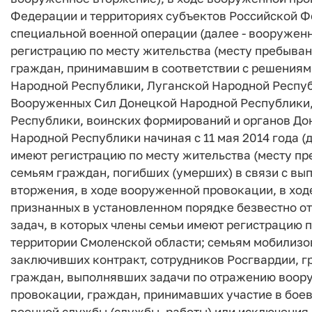
Федерации и территориях субъектов Российской 
специальной военной операции (далее - вооруженн
регистрацию по месту жительства (месту пребыван
граждан, принимавшим в соответствии с решениям
Народной Республики, Луганской Народной Республ
Вооруженных Сил Донецкой Народной Республики,
Республики, воинских формирований и органов До
Народной Республики начиная с 11 мая 2014 года (д
имеют регистрацию по месту жительства (месту пр
семьям граждан, погибших (умерших) в связи с в
вторжения, в ходе вооруженной провокации, в ход
признанных в установленном порядке безвестно о
задач, в которых члены семьи имеют регистрацию п
территории Смоленской области; семьям мобилизо
заключивших контракт, сотрудников Росгвардии, г
граждан, выполнявших задачи по отражению воор
провокации, граждан, принимавших участие в боев
военной службы (службы, работы) или исключения