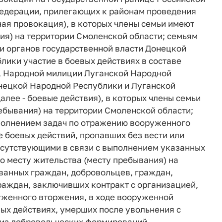
Федерации, прилегающих к районам проведения
ая провокация), в которых члены семьи имеют
ия) на территории Смоленской области; семьям
и органов государственной власти Донецкой
ики участие в боевых действиях в составе
 Народной милиции Луганской Народной
нецкой Народной Республики и Луганской
алее - боевые действия), в которых члены семьи
ебывания) на территории Смоленской области;
ыполнением задач по отражению вооруженного
е боевых действий, пропавших без вести или
тсутствующими в связи с выполнением указанных
о месту жительства (месту пребывания) на
ванных граждан, добровольцев, граждан,
раждан, заключивших контракт с организацией,
уженного вторжения, в ходе вооруженной
ых действиях, умерших после увольнения с
 из добровольческих формирований,