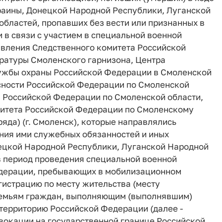
раины, Донецкой Народной Республики, Луганской
бластей, пропавших без вести или признанных в
в связи с участием в специальной военной
авления Следственного комитета Российской
ратуры Смоленского гарнизона, Центра
ужбы охраны Российской Федерации в Смоленской
сности Российской Федерации по Смоленской
л Российской Федерации по Смоленской области,
митета Российской Федерации по Смоленскому
ряда) (г. Смоленск), которые направлялись
ния ими служебных обязанностей и иных
ецкой Народной Республики, Луганской Народной
в период проведения специальной военной
едерации, пребывающих в мобилизационном
гистрацию по месту жительства (месту
 семьям граждан, выполняющим (выполнявшим)
территорию Российской Федерации (далее -
вокации на государственной границе Российской