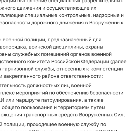
ерации выполнение специальных разрешительных
ожного движения и осуществляющие их
твляющие специальные контрольные, надзорные и
безопасности дорожного движения в Вооруженных
н военной полиции, предназначенный для
авопорядка, воинской дисциплины, охраны
храны служебных помещений органов военной
дственного комитета Российской Федерации (далее
ч гарнизонной службы, отнесенных к компетенции
ии закрепленного района ответственности;
деятельность должностных лиц военной
плекс мероприятий по обеспечению безопасности
И или маршруте патрулирования, а также
м общего пользования и территориям путем
вождения транспортных средств Вооруженных Сил;
ой полиции, проходящее военную службу по