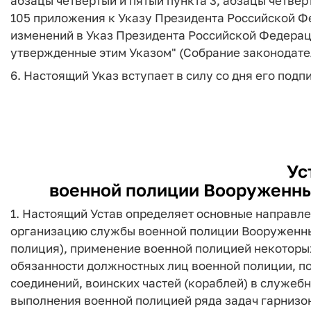
абзацы четвертый и пятый пункта 3, абзацы четверты
105 приложения к Указу Президента Российской Фед
изменений в Указ Президента Российской Федерации
утвержденные этим Указом" (Собрание законодатель
6. Настоящий Указ вступает в силу со дня его подп
Ус
военной полиции Вооруженны
1. Настоящий Устав определяет основные направле
организацию службы военной полиции Вооруженны
полиция), применение военной полицией некоторы
обязанности должностных лиц военной полиции, по
соединений, воинских частей (кораблей) в служеб
выполнения военной полицией ряда задач гарнизон