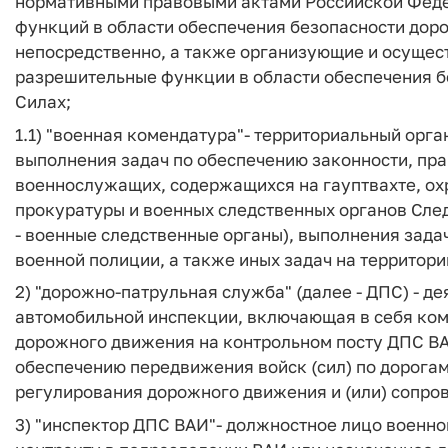
нормативными правовыми актами Российской Фед
функций в области обеспечения безопасности дор
непосредственно, а также организующие и осущес
разрешительные функции в области обеспечения 
Силах;
1.1)
"военная комендатура"
- территориальный орга
выполнения задач по обеспечению законности, пр
военнослужащих, содержащихся на гауптвахте, о
прокуратуры и военных следственных органов Сле
- военные следственные органы), выполнения зада
военной полиции, а также иных задач на территор
2)
"дорожно-патрульная служба"
(далее - ДПС) - 
автомобильной инспекции, включающая в себя ком
дорожного движения на контрольном посту ДПС ВА
обеспечению передвижения войск (сил) по дорога
регулирования дорожного движения и (или) сопро
3)
"инспектор ДПС ВАИ"
- должностное лицо военн