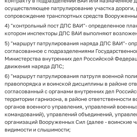
контракту в подразделении ВАИ или назначенное 
осуществляющее патрулирование участка дороги,
сопровождение транспортных средств Вооруженны
4)
"контрольный пост ДПС ВАИ"
- определенное пла
котором инспекторы ДПС ВАИ выполняют возложен
5)
"маршрут патрулирования наряда ДПС ВАИ"
- оп
согласованное с подразделениями Государственно
Министерства внутренних дел Российской Федерац
движения наряда ДПС;
6)
"маршрут патрулирования патруля военной пол
правопорядка и воинской дисциплины в районе от
согласованный с органами внутренних дел Российс
территории гарнизона, в районе ответственности 
органов военного управления, управлений военных
командований), управлений объединений, управлен
организаций Вооруженных Сил (далее - воинские ч
видимости и слышимости;