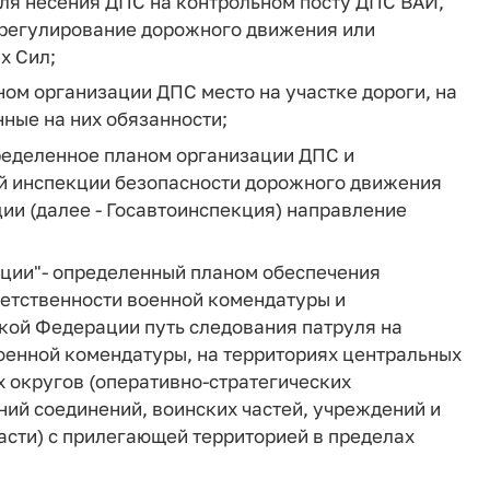
для несения ДПС на контрольном посту ДПС ВАИ,
 регулирование дорожного движения или
х Сил;
ном организации ДПС место на участке дороги, на
ные на них обязанности;
ределенное планом организации ДПС и
й инспекции безопасности дорожного движения
ии (далее - Госавтоинспекция) направление
иции"
- определенный планом обеспечения
ветственности военной комендатуры и
кой Федерации путь следования патруля на
военной комендатуры, на территориях центральных
 округов (оперативно-стратегических
ий соединений, воинских частей, учреждений и
асти) с прилегающей территорией в пределах