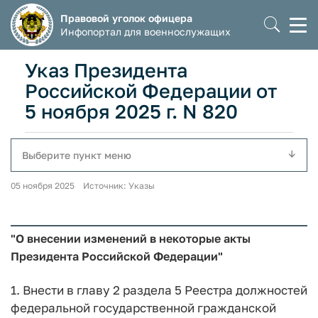
Правовой уголок офицера
Моб
Инфопортал для военнослужащих
мен
Указ Президента
Российской Федерации от
5 ноября 2025 г. N 820
Выберите пункт меню
05 ноября 2025 Источник: Указы
"О внесении изменений в некоторые акты
Президента Российской Федерации"
1. Внести в главу 2 раздела 5 Реестра должностей
федеральной государственной гражданской