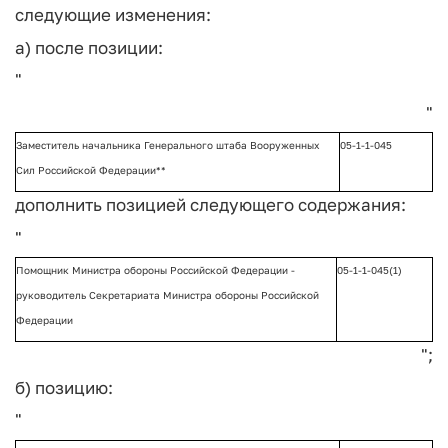
следующие изменения:
а) после позиции:
"
"
Заместитель начальника Генерального штаба Вооруженных
05-1-1-045
Сил Российской Федерации**
дополнить позицией следующего содержания:
"
Помощник Министра обороны Российской Федерации -
05-1-1-045(1)
руководитель Секретариата Министра обороны Российской
Федерации
";
б) позицию:
"