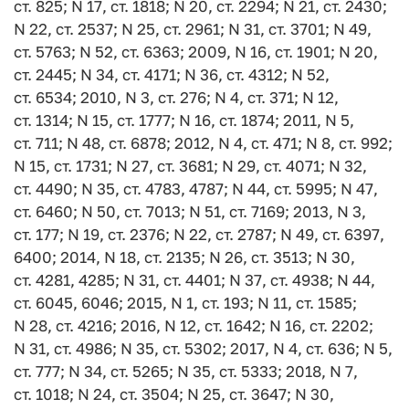
ст. 825; N 17, ст. 1818; N 20, ст. 2294; N 21, ст. 2430;
N 22, ст. 2537; N 25, ст. 2961; N 31, ст. 3701; N 49,
ст. 5763; N 52, ст. 6363; 2009, N 16, ст. 1901; N 20,
ст. 2445; N 34, ст. 4171; N 36, ст. 4312; N 52,
ст. 6534; 2010, N 3, ст. 276; N 4, ст. 371; N 12,
ст. 1314; N 15, ст. 1777; N 16, ст. 1874; 2011, N 5,
ст. 711; N 48, ст. 6878; 2012, N 4, ст. 471; N 8, ст. 992;
N 15, ст. 1731; N 27, ст. 3681; N 29, ст. 4071; N 32,
ст. 4490; N 35, ст. 4783, 4787; N 44, ст. 5995; N 47,
ст. 6460; N 50, ст. 7013; N 51, ст. 7169; 2013, N 3,
ст. 177; N 19, ст. 2376; N 22, ст. 2787; N 49, ст. 6397,
6400; 2014, N 18, ст. 2135; N 26, ст. 3513; N 30,
ст. 4281, 4285; N 31, ст. 4401; N 37, ст. 4938; N 44,
ст. 6045, 6046; 2015, N 1, ст. 193; N 11, ст. 1585;
N 28, ст. 4216; 2016, N 12, ст. 1642; N 16, ст. 2202;
N 31, ст. 4986; N 35, ст. 5302; 2017, N 4, ст. 636; N 5,
ст. 777; N 34, ст. 5265; N 35, ст. 5333; 2018, N 7,
ст. 1018; N 24, ст. 3504; N 25, ст. 3647; N 30,