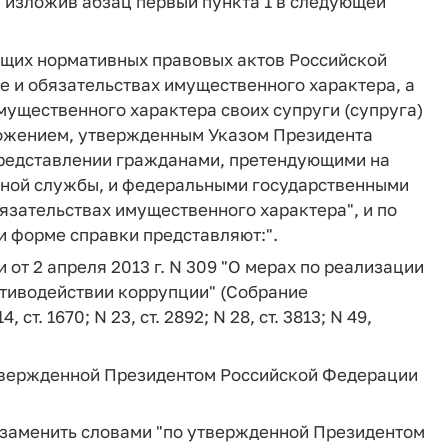
ние, изложив абзац первый пункта 1 в следующей
ующих нормативных правовых актов Российской
е и обязательствах имущественного характера, а
мущественного характера своих супруги (супруга)
ложением, утвержденным Указом Президента
 представлении гражданами, претендующими на
ной службы, и федеральными государственными
язательствах имущественного характера", и по
 форме справки представляют:".
от 2 апреля 2013 г. N 309 "О мерах по реализации
тиводействии коррупции" (Собрание
т. 1670; N 23, ст. 2892; N 28, ст. 3813; N 49,
 утвержденной Президентом Российской Федерации
м" заменить словами "по утвержденной Президентом