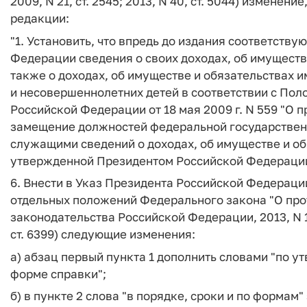
2009, N 21, ст. 2545; 2013, N 40, ст. 5044) измене
редакции:
"1. Установить, что впредь до издания соответств
Федерации сведения о своих доходах, об имуществ
также о доходах, об имуществе и обязательствах и
и несовершеннолетних детей в соответствии с По
Российской Федерации от 18 мая 2009 г. N 559 "О
замещение должностей федеральной государствен
служащими сведений о доходах, об имуществе и об
утвержденной Президентом Российской Федерации
6. Внести в Указ Президента Российской Федерации 
отдельных положений Федерального закона "О про
законодательства Российской Федерации, 2013, N 14, с
ст. 6399) следующие изменения:
а) абзац первый пункта 1 дополнить словами "по
форме справки";
б) в пункте 2 слова "в порядке, сроки и по форма