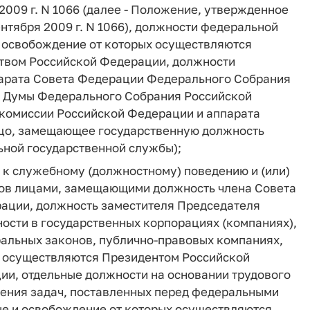
2009 г. N 1066 (далее - Положение, утвержденное
нтября 2009 г. N 1066), должности федеральной
и освобождение от которых осуществляются
твом Российской Федерации, должности
парата Совета Федерации Федерального Собрания
й Думы Федерального Собрания Российской
комиссии Российской Федерации и аппарата
ицо, замещающее государственную должность
ьной государственной службы);
 к служебному (должностному) поведению и (или)
сов лицами, замещающими должность члена Совета
ации, должность заместителя Председателя
ости в государственных корпорациях (компаниях),
ральных законов, публично-правовых компаниях,
х осуществляются Президентом Российской
и, отдельные должности на основании трудового
нения задач, поставленных перед федеральными
ые и освобождение от которых осуществляются