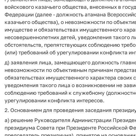
войскового казачьего общества, внесенных в госу
Федерации (далее - должность атамана Всероссийс
казачьего общества), о невозможности по объекти
имуществе и обязательствах имущественного харак
несовершеннолетних детей, уведомления такого ли
обстоятельств, препятствующих соблюдению требо
(или) требований об урегулировании конфликта ин
д) заявления лица, замещающего должность главн
невозможности по объективным причинам представ
обязательствах имущественного характера своих с
уведомления такого лица о возникновении не зави
соблюдению требований к служебному (должностно
урегулировании конфликта интересов.
2. Основанием для проведения заседания президи
а) решение Руководителя Администрации Президе
президиума Совета при Президенте Российской Фе
председатель президиума), принятое на основании