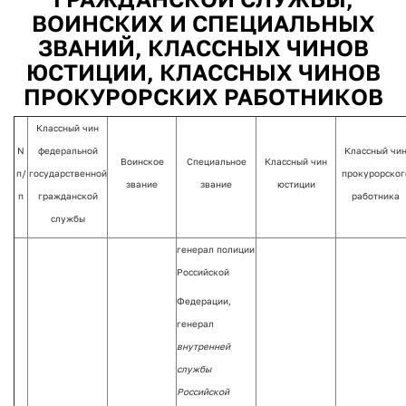
ВОИНСКИХ И СПЕЦИАЛЬНЫХ
ЗВАНИЙ, КЛАССНЫХ ЧИНОВ
ЮСТИЦИИ, КЛАССНЫХ ЧИНОВ
ПРОКУРОРСКИХ РАБОТНИКОВ
Классный чин
N
федеральной
Классный чи
Воинское
Специальное
Классный чин
п/
государственной
прокурорског
звание
звание
юстиции
п
гражданской
работника
службы
генерал полиции
Российской
Федерации,
генерал
внутренней
службы
Российской