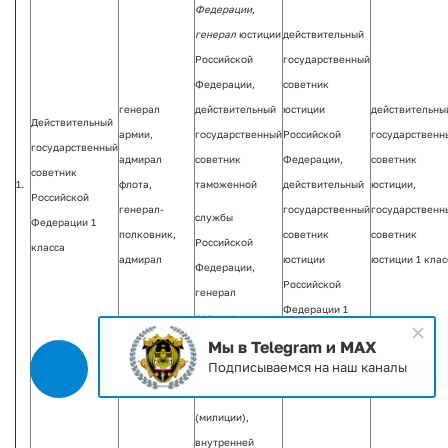
Федерации,
действительный
генерал
юстиции
государственный
Российской
советник
Федерации,
генерал
юстиции
действительны
действительный
Действительный
армии,
Российской
государственн
государственный
государственный
адмирал
Федерации,
советник
советник
советник
1.
флота,
действительный
юстиции,
таможенной
Российской
генерал-
государственный
государственн
службы
Федерации 1
полковник,
советник
советник
Российской
класса
адмирал
юстиции
юстиции 1 клас
Федерации,
Российской
генерал
Федерации 1
полиции,
класса
генерал-
Мы в Telegram и MAX
Подписываемся на наш каналы
полковник:
полиции
(милиции),
внутренней