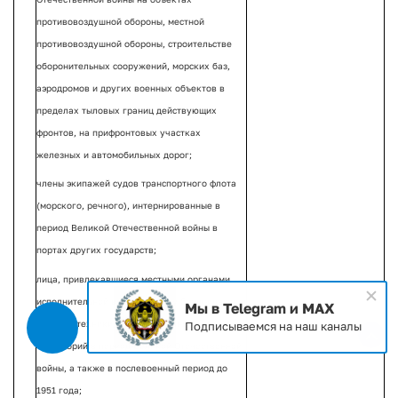
противовоздушной обороны, местной
противовоздушной обороны, строительстве
оборонительных сооружений, морских баз,
аэродромов и других военных объектов в
пределах тыловых границ действующих
фронтов, на прифронтовых участках
железных и автомобильных дорог;
члены экипажей судов транспортного флота
(морского, речного), интернированные в
период Великой Отечественной войны в
портах других государств;
лица, привлекавшиеся местными органами
исполнительной власти к сбору боеприпасов и
Мы в Telegram и MAX
военной техники, разминированию
Подписываемся на наш каналы
территорий в период Великой Отечественной
войны, а также в послевоенный период до
1951 года;