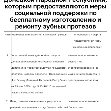
которым предоставляются меры
социальной поддержки по
бесплатному изготовлению и
ремонту зубных протезов
N
п/п
Наименование льготной категории граждан
Очередность и форма
предоставления меры
социальной поддержки
1
Участники боевых действий по защите
внеочередное льготное
Донецкой Народной Республики и боевых
бесплатное
действий на территории других государств,
зубопротезирование (за
перечень которых определен Приложением
исключением протезов из
III к Закону Донецкой Народной Республики
драгоценных металлов)
от 29 мая 2015 года N 47-IНС "О социальной
защите ветеранов войны"
2
Лица, ставшие инвалидами в результате
внеочередное льготное
ранений, полученных в ходе боевых действий
бесплатное