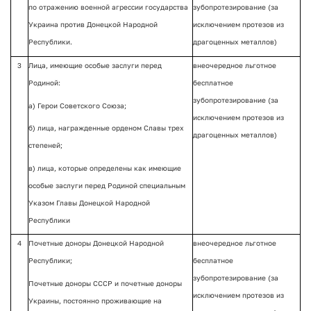
по отражению военной агрессии государства
зубопротезирование (за
Украина против Донецкой Народной
исключением протезов из
Республики.
драгоценных металлов)
3
Лица, имеющие особые заслуги перед
внеочередное льготное
Родиной:
бесплатное
зубопротезирование (за
а) Герои Советского Союза;
исключением протезов из
б) лица, награжденные орденом Славы трех
драгоценных металлов)
степеней;
в) лица, которые определены как имеющие
особые заслуги перед Родиной специальным
Указом Главы Донецкой Народной
Республики
4
Почетные доноры Донецкой Народной
внеочередное льготное
Республики;
бесплатное
зубопротезирование (за
Почетные доноры СССР и почетные доноры
исключением протезов из
Украины, постоянно проживающие на