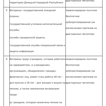
драгоценных металлов)
территории Донецкой Народной Республики
5
Ветераны: государственной пожарной
первоочередное льготное
охраны;
бесплатное
зубопротезирование (за
государственной уголовно-исполнительной
исключением протезов из
службы;
драгоценных металлов)
службы гражданской защиты;
государственной службы специальной связи и
защиты информации
6
Ветераны труда (граждане, которые работали
первоочередное льготное
на предприятиях, в учреждениях,
бесплатное
организациях, объединениях граждан,
зубопротезирование (за
физических лиц, имеют стаж работы 40 лет -
исключением протезов из
для мужчин и 35 лет - для женщин и вышли на
драгоценных металлов)
пенсию, а также признанные ветеранами
труда:
а) граждане, которым назначены пенсии на