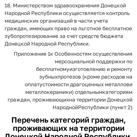
18. Министерством здравоохранения Донецкой
Народной Республики осуществляется контроль
медицинских организаций в части учета
граждан, имеющих право на льготное бесплатное
зубопротезирование за счет средств бюджета
Донецкой Народной Республики.
Приложение 1
к Особенностям осуществления
мер
социальной поддержки по
бесплатному
изготовлению и ремонту
зубных
протезов (кроме расходов на
оплату
стоимости драгоценных металлов
и
металлокерамики) отдельным
категориям
граждан, проживающих
на территории Донецкой
Народной
Республики (пункт 2)
Перечень
категорий граждан,
проживающих на территории
Донецкой Народной Республики,