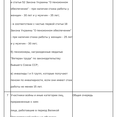
и статьи 52 Закона Украины "О пенсионном
обеспечении" - при наличии стажа работы у
женщин - 30 лет и у мужчин - 35 лет;
- в соответствии с частью первой статьи 18
Закона Украины "О пенсионном обеспечении"
- при наличии стажа работы у женщин - 25 лет
и у мужчин - 30 лет;
б) пенсионеры, награжденные медалью
"Ветеран труда" по законодательству
бывшего Союза ССР;
в) инвалиды I и II групп, которые получают
пенсии по инвалидности, если они имеют стаж
работы не менее 15 лет.
7
Участники войны и иные категории лиц,
Общая очередь
приравненные к ним:
лица, работавшие в период Великой
Отечественной войны на объектах