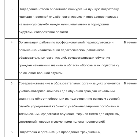
3
Подведение итогов областного конкурса на лучшую подготовку
граждан к военной службе, организацию и проведение призыва
на военную службу между муниципальными и городскими
округами Запорожской области
4
Организация работы по профессиональной переподготовке и
В течен
повышению квалификации педагогических работников
образовательных организаций, осуществляющих обучение
граждан начальным знаниям в области обороны и их подготовку
по основам военной службы
5
Совершенствование в образовательных организациях элементов
В течен
учебно-материальной базы для обучения граждан начальным
знаниям в области обороны и их подготовки по основам военной
службы (предметный кабинет с учебно-наглядными пособиями и
техническими средствами обучения, тир или место для стрельбы,
спортивный городок с элементами полосы препятствий)
6
Подготовка и организация проведения трехдневных,
М