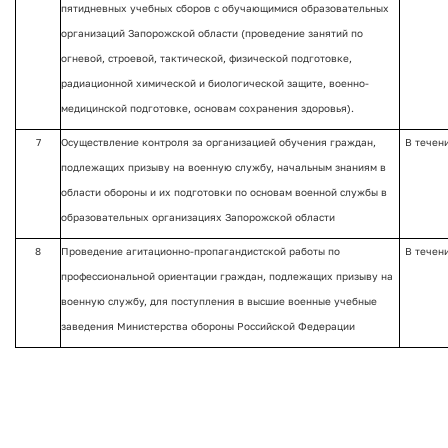
пятидневных учебных сборов с обучающимися образовательных
организаций Запорожской области (проведение занятий по
огневой, строевой, тактической, физической подготовке,
радиационной химической и биологической защите, военно-
медицинской подготовке, основам сохранения здоровья).
7
Осуществление контроля за организацией обучения граждан,
В течен
подлежащих призыву на военную службу, начальным знаниям в
области обороны и их подготовки по основам военной службы в
образовательных организациях Запорожской области
8
Проведение агитационно-пропагандистской работы по
В течен
профессиональной ориентации граждан, подлежащих призыву на
военную службу, для поступления в высшие военные учебные
заведения Министерства обороны Российской Федерации