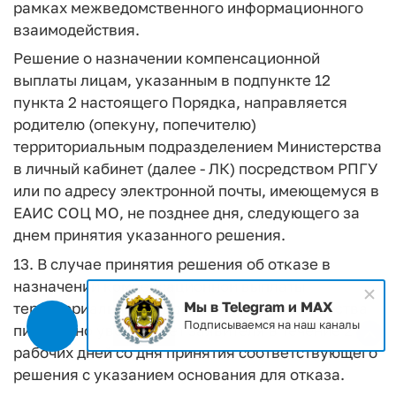
рамках межведомственного информационного
взаимодействия.
Решение о назначении компенсационной
выплаты лицам, указанным в подпункте 12
пункта 2 настоящего Порядка, направляется
родителю (опекуну, попечителю)
территориальным подразделением Министерства
в личный кабинет (далее - ЛК) посредством РПГУ
или по адресу электронной почты, имеющемуся в
ЕАИС СОЦ МО, не позднее дня, следующего за
днем принятия указанного решения.
13. В случае принятия решения об отказе в
назначении компенсационной выплаты
Мы в Telegram и MAX
территориальное подразделение Министерства
Подписываемся на наш каналы
письменно уведомляет заявителя в течение 2
рабочих дней со дня принятия соответствующего
решения с указанием основания для отказа.