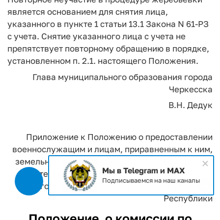
является основанием для снятия лица,
указанного в пункте 1 статьи 13.1 Закона N 61-РЗ
с учета. Снятие указанного лица с учета не
препятствует повторному обращению в порядке,
установленном п. 2.1. настоящего Положения.
Глава муниципального образования города
Черкесска
В.Н. Дедук
Приложение
к Положению о предоставлении
военнослужащим и лицам,
приравненным к ним,
земельных участков в собственность
бесплатно
Мы в Telegram и MAX
на территории муниципального образования
Подписываемся на наш каналы
города Черкесска Карачаево-Черкесской
Республики
Положение
о комиссии по