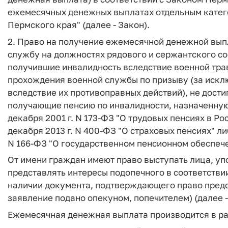
ежемесячных денежных выплатах отдельным катего
Пермского края" (далее - Закон).
2. Право на получение ежемесячной денежной вы
службу на должностях рядового и сержантского сос
получившие инвалидность вследствие военной тра
прохождения военной службы по призыву (за искл
вследствие их противоправных действий), не дости
получающие пенсию по инвалидности, назначенную
декабря 2001 г. N 173-ФЗ "О трудовых пенсиях в 
декабря 2013 г. N 400-ФЗ "О страховых пенсиях" ли
N 166-ФЗ "О государственном пенсионном обеспеч
От имени граждан имеют право выступать лица, у
представлять интересы подопечного в соответстви
наличии документа, подтверждающего право предс
заявление подано опекуном, попечителем) (далее -
Ежемесячная денежная выплата производится в ра