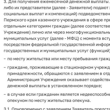
3. Для получения ежемесячной денежной выплаты л
либо их представители (далее - Заявители) подают
социальных выплат и компенсаций) подведомствен
Пермского края казенного учреждения в сфере п
отдельным категориям граждан (далее соответстве
Учреждение) лично или через многофункциональны
муниципальных услуг (далее - МФЦ) с момента вст
посредством федеральной государственной инфор
государственных и муниципальных услуг (функций)"
по месту жительства или месту пребывания граж
граждане, проживающие в стационарном учрежде
принадлежности, обращаются с заявлением в от
Администрация Учреждения оказывает содействи
денежной выплаты в установленном порядке;
в случае если гражданин является недееспособн
опекуном по месту жительства опекуна.
3.1. Одновременно с заявлением Заявитель предс