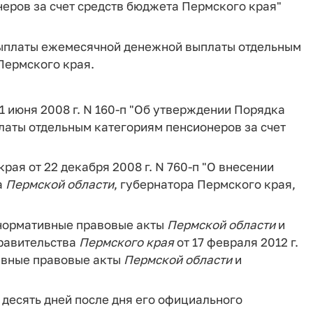
еров за счет средств бюджета Пермского края"
выплаты ежемесячной денежной выплаты отдельным
Пермского края.
1 июня 2008 г. N 160-п "Об утверждении Порядка
аты отдельным категориям пенсионеров за счет
рая от 22 декабря 2008 г. N 760-п "О внесении
а
Пермской
области
, губернатора Пермского края,
 нормативные правовые акты
Пермской
области
и
равительства
Пермского
края
от 17 февраля 2012 г.
тивные правовые акты
Пермской
области
и
 десять дней после дня его официального