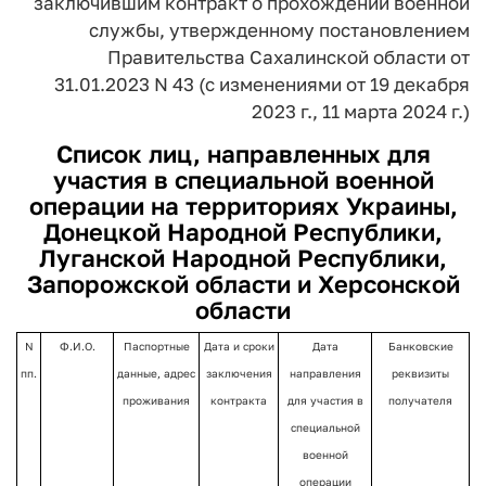
заключившим контракт
о прохождении военной
службы,
утвержденному постановлением
Правительства Сахалинской области
от
31.01.2023 N 43
(с изменениями от 19 декабря
2023 г., 11 марта 2024 г.)
Список лиц, направленных для
участия в специальной военной
операции на территориях Украины,
Донецкой Народной Республики,
Луганской Народной Республики,
Запорожской области и Херсонской
области
N
Ф.И.О.
Паспортные
Дата и сроки
Дата
Банковские
пп.
данные, адрес
заключения
направления
реквизиты
проживания
контракта
для участия в
получателя
специальной
военной
операции