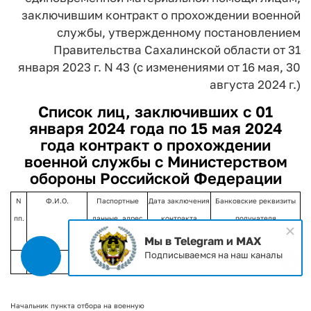
заключившим контракт
о прохождении военной
службы,
утвержденному постановлением
Правительства Сахалинской области
от 31
января 2023 г. N 43
(с изменениями от 16 мая,
30
августа 2024 г.)
Список лиц,
заключивших с 01
января 2024 года по 15 мая 2024
года контракт о прохождении
военной службы с Министерством
обороны Российской Федерации
N
Ф.И.О.
Паспортные
Дата заключения
Банковские реквизиты
пп.
данные, адрес
контракта
получателя
проживания
Мы в Telegram и MAX
Подписываемся на наш каналы
Начальник пункта отбора на военную