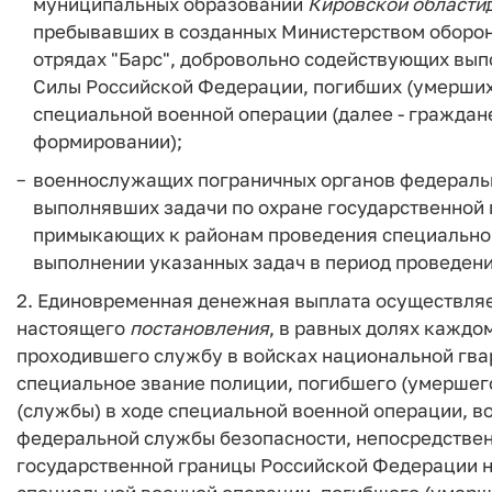
муниципальных образований
Кировской
области
пребывавших в созданных Министерством оборо
отрядах "Барс", добровольно содействующих вы
Силы Российской Федерации, погибших (умерших)
специальной военной операции (далее - гражда
формировании);
военнослужащих пограничных органов федераль
выполнявших задачи по охране государственной 
примыкающих к районам проведения специальной
выполнении указанных задач в период проведен
2. Единовременная денежная выплата осуществляе
настоящего
постановления
, в равных долях каждо
проходившего службу в войсках национальной гв
специальное звание полиции, погибшего (умершег
(службы) в ходе специальной военной операции, 
федеральной службы безопасности, непосредствен
государственной границы Российской Федерации н