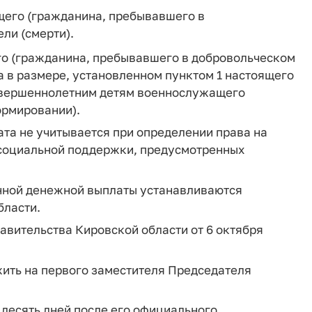
его (гражданина, пребывавшего в
ли (смерти).
го (гражданина, пребывавшего в добровольческом
в размере, установленном пунктом 1 настоящего
совершеннолетним детям военнослужащего
ормировании).
ата не учитывается при определении права на
 социальной поддержки, предусмотренных
нной денежной выплаты устанавливаются
бласти.
равительства Кировской области от 6 октября
жить на первого заместителя Председателя
 десять дней после его официального