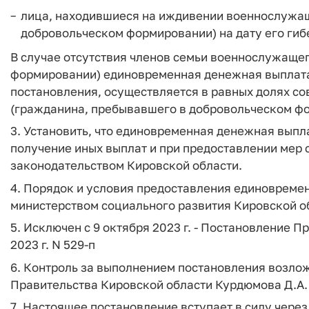
лица, находившиеся на иждивении военнослужащ
добровольческом формировании) на дату его гибе
В случае отсутствия членов семьи военнослужаще
формировании) единовременная денежная выплата 
постановления, осуществляется в равных долях 
(гражданина, пребывавшего в добровольческом ф
3. Установить, что единовременная денежная выпл
получение иных выплат и при предоставлении мер
законодательством Кировской области.
4. Порядок и условия предоставления единовреме
министерством социального развития Кировской о
5. Исключен с 9 октября 2023 г. - Постановление П
2023 г. N 529-п
6. Контроль за выполнением постановления возло
Правительства Кировской области Курдюмова Д.А.
7. Настоящее постановление вступает в силу через