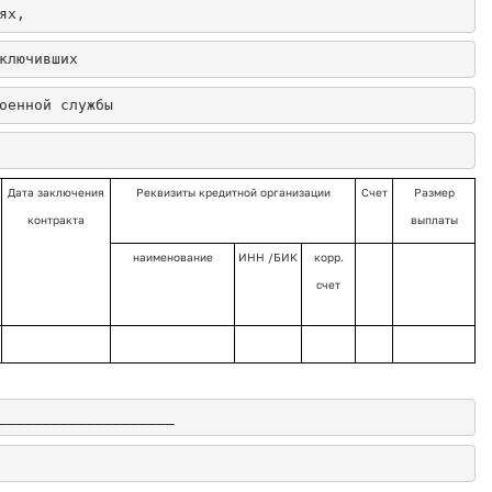
ях,
ключивших
оенной службы
Дата заключения
Реквизиты кредитной организации
Счет
Размер
контракта
выплаты
наименование
ИНН /БИК
корр.
счет
____________________