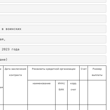
 в воинских
ая,
 2023 года
ане)
и
Дата заключения
Реквизиты кредитной организации
Счет
Размер
контракта
выплаты
наименование
ИНН/
корр.
ная
БИК
счет