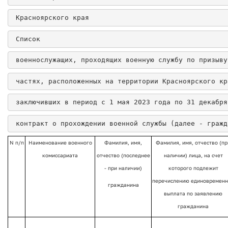
 Красноярского края
Список
военнослужащих, проходящих военную службу по призыву
частях, расположенных на территории Красноярского кр
заключивших в период с 1 мая 2023 года по 31 декабря
контракт о прохождении военной службы (далее - гражд
N п/п
Наименование военного
Фамилия, имя,
Фамилия, имя, отчество (пр
комиссариата
отчество (последнее
наличии) лица, на счет
- при наличии)
которого подлежит
перечислению единовремен
гражданина
выплата по заявлению
гражданина