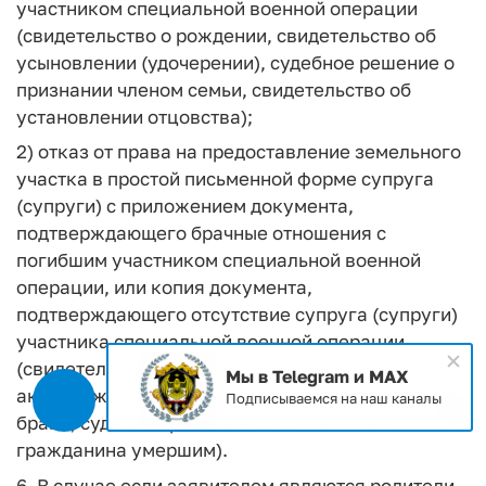
участником специальной военной операции
(свидетельство о рождении, свидетельство об
усыновлении (удочерении), судебное решение о
признании членом семьи, свидетельство об
установлении отцовства);
2) отказ от права на предоставление земельного
участка в простой письменной форме супруга
(супруги) с приложением документа,
подтверждающего брачные отношения с
погибшим участником специальной военной
операции, или копия документа,
подтверждающего отсутствие супруга (супруги)
участника специальной военной операции
(свидетельство о смерти, справка об отсутствии
Мы в Telegram и MAX
акта гражданского состояния о регистрации
Подписываемся на наш каналы
брака, судебное решение об объявлении
гражданина умершим).
6. В случае если заявителем являются родители