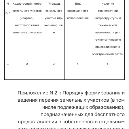
N
Кадастровый номер
Площадь
Вид
Наличие
земельного участка
земельного
разрешенного
транспортной
п/п
(квартал),
участка (при
использования
инфраструктуры и
местоположение
наличии), кв.
технической
земельного участка
м
возможности для
технологического
присоединения к
электрическим сетям
1
2
3
4
5
Приложение N 2 к Порядку
формирования и
ведения перечня
земельных участков (в том
числе подлежащих образованию),
предназначенных для бесплатного
предоставления в собственность
отдельным
категориям граждан в связи с их участием
в