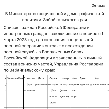
Форма
В Министерство
социальной и демографической
политики
Забайкальского края
Список граждан Российской Федерации и
иностранных граждан, заключивших в период с 1
марта 2023 года до окончания специальной
военной операции контракт о прохождении
военной службы в Вооруженных Силах
Российской Федерации и зачисленных в личный
состав воинских частей, Управления Росгвардии
по Забайкальскому краю
N
Фамилия
Имя
Отчество
Дата
Серия
Номер
Кем
Дата
Код
п/
(при
рождения
паспорта
паспорта
выдан
выдачи
подразделения
з
п
наличии)
(без
(только
пас
к
пробе
цифры)
порт
лов)