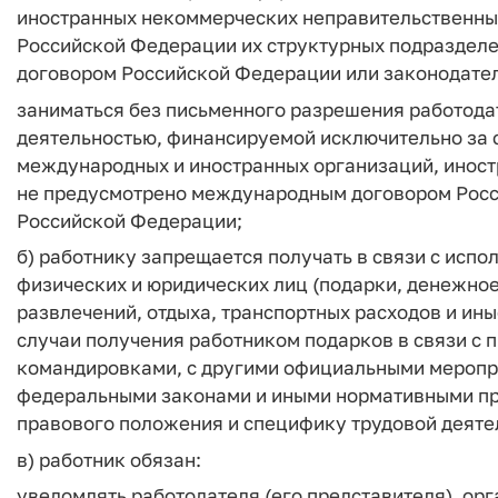
иностранных некоммерческих неправительственных
Российской Федерации их структурных подраздел
договором Российской Федерации или законодате
заниматься без письменного разрешения работода
деятельностью, финансируемой исключительно за с
международных и иностранных организаций, иностр
не предусмотрено международным договором Росс
Российской Федерации;
б) работнику запрещается получать в связи с исп
физических и юридических лиц (подарки, денежное
развлечений, отдыха, транспортных расходов и ины
случаи получения работником подарков в связи с
командировками, с другими официальными меропр
федеральными законами и иными нормативными п
правового положения и специфику трудовой деяте
в) работник обязан:
уведомлять работодателя (его представителя), ор