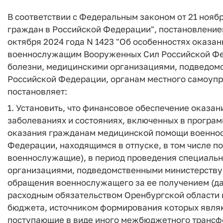
В соответствии с Федеральным законом от 21 ноябр
граждан в Российской Федерации", постановление
октября 2024 года N 1423 "Об особенностях оказа
военнослужащим Вооруженных Сил Российской Феде
болезни, медицинскими организациями, подведом
Российской Федерации, органам местного самоупр
постановляет:
1. Установить, что финансовое обеспечение оказа
заболеваниях и состояниях, включенных в програм
оказания гражданам медицинской помощи военно
Федерации, находящимся в отпуске, в том числе п
военнослужащие), в период проведения специаль
организациями, подведомственными министерству 
обращения военнослужащего за ее получением (да
расходным обязательством Оренбургской области и
бюджета, источником формирования которых явля
поступающие в виде иного межбюджетного трансф