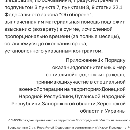
подпунктом 3 пункта 7, пунктами 8, 9 статьи 22.1
Федерального закона "Об обороне",
выплаченная им материальная помощь подлежит
взысканию (возврату) в сумме, исчисленной
пропорционально времени (за полные месяцы),
оставшемуся до окончания срока,
установленного указанным контрактом.
Приложение 1
к Порядку
оказания
дополнительных мер
социальной
поддержки граждан,
принимающих
участие в специальной
военной
операции на территориях
Донецкой
Народной Республики,
Луганской Народной
Республики,
Запорожской области,
Херсонской
области и Украины
СПИСОК
граждан, призванных на территории Волгоградской области на военную 
Вооруженные Силы Российской Федерации в соответствии с Указом Президента Ро