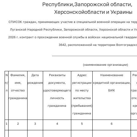
Республики,
Запорожской области,
Херсонской
области и Украины
СПИСОК граждан, принимающих участие в специальной военной операции на тер
Луганской Народной Республики, Запорожской области, Херсонской области и У
2026 г. контракт о прохождении военной службы в войсках национальной гвардии
3642, расположенной на территории Волгоградск
_______________________________________________________
(наименование организации)
N
Фамилия,
Дата
Реквизиты
Адрес
Наименование
Ре
п/
имя,
рождения
документа,
регистрации
кредитной организации,
п
отчество
удостоверяющего
по месту
БИК
гра
гражданина
личность
жительства
отк
гражданина
(пребывания)
кр
гражданина
орг
1
2
3
4
5
6