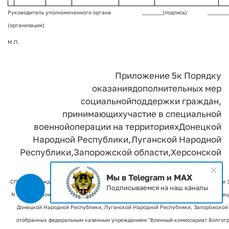
Руководитель уполномоченного органа
________(подпись)
________
(организации)
М.П.
Приложение 5
к Порядку
оказания
дополнительных мер
социальной
поддержки граждан,
принимающих
участие в специальной
военной
операции на территориях
Донецкой
Народной Республики,
Луганской Народной
Республики,
Запорожской области,
Херсонской
области и Украины
Мы в Telegram и MAX
СПИСОК
граждан из числа лиц, указанных в подпунктах "а" и "б" пункта 5.1 статьи
Подписываемся на наш каналы
N 53-ФЗ "О воинской обязанности и военной службе", принимающих участие в спе
Донецкой Народной Республики, Луганской Народной Республики, Запорожской о
отобранных федеральным казенным учреждением "Военный комиссариат Волгогр