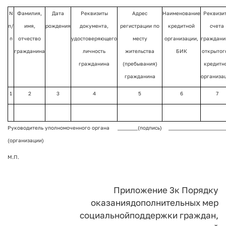
N
Фамилия,
Дата
Реквизиты
Адрес
Наименование
Реквизи
п/
имя,
рождения
документа,
регистрации по
кредитной
счета
п
отчество
удостоверяющего
месту
организации,
граждани
гражданина
личность
жительства
БИК
открытог
гражданина
(пребывания)
кредитн
гражданина
организа
1
2
3
4
5
6
7
Руководитель уполномоченного органа
________(подпись)
_____________________
(организации)
М.П.
Приложение 3
к Порядку
оказания
дополнительных мер
социальной
поддержки граждан,