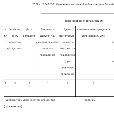
2022 г. N 647 "Об объявлении частичной мобилизации в Росси
_________________________________________________________
(наименование организации)
N
Фамилия,
Дата
Реквизиты
Адрес
Наименование кредитной
п/
имя,
рождения
документа,
регистрации
организации, БИК
п
отчество
удостоверяющего
по месту
г
гражданина
личность
жительства
гражданина
гражданина
(при
о
наличии
сведений)
1
2
3
4
5
6
Руководитель уполномоченного органа
___________(подпись)
_________
(организации)