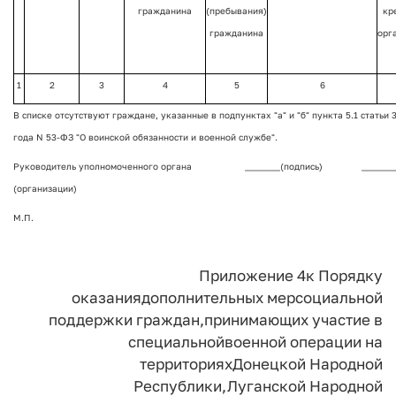
гражданина
(пребывания)
кр
гражданина
орг
1
2
3
4
5
6
В списке отсутствуют граждане, указанные в подпунктах "а" и "б" пункта 5.1 статьи
года N 53-ФЗ "О воинской обязанности и военной службе".
Руководитель уполномоченного органа
________(подпись)
_______
(организации)
М.П.
Приложение 4
к Порядку
оказания
дополнительных мер
социальной
поддержки граждан,
принимающих участие в
специальной
военной операции на
территориях
Донецкой Народной
Республики,
Луганской Народной