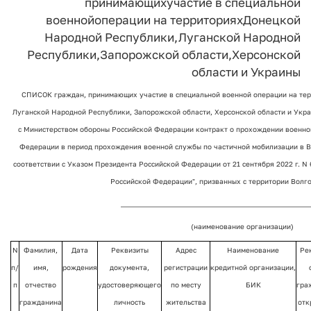
принимающих
участие в специальной
военной
операции на территориях
Донецкой
Народной Республики,
Луганской Народной
Республики,
Запорожской области,
Херсонской
области и Украины
СПИСОК граждан, принимающих участие в специальной военной операции на те
Луганской Народной Республики, Запорожской области, Херсонской области и Украи
с Министерством обороны Российской Федерации контракт о прохождении военн
Федерации в период прохождения военной службы по частичной мобилизации в 
соответствии с Указом Президента Российской Федерации от 21 сентября 2022 г. N
Российской Федерации", призванных с территории Волг
______________________________________________________
(наименование организации)
N
Фамилия,
Дата
Реквизиты
Адрес
Наименование
Ре
п/
имя,
рождения
документа,
регистрации
кредитной организации,
п
отчество
удостоверяющего
по месту
БИК
гра
гражданина
личность
жительства
отк