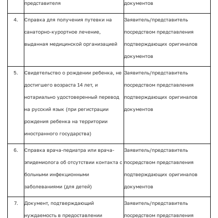
представителя
документов
4.
Справка для получения путевки на
Заявитель/представитель
санаторно-курортное лечение,
посредством представления
выданная медицинской организацией
подтверждающих оригиналов
документов
5.
Свидетельство о рождении ребенка, не
Заявитель/представитель
достигшего возраста 14 лет, и
посредством представления
нотариально удостоверенный перевод
подтверждающих оригиналов
на русский язык (при регистрации
документов
рождения ребенка на территории
иностранного государства)
6.
Справка врача-педиатра или врача-
Заявитель/представитель
эпидемиолога об отсутствии контакта с
посредством представления
больными инфекционными
подтверждающих оригиналов
заболеваниями (для детей)
документов
7.
Документ, подтверждающий
Заявитель/представитель
нуждаемость в предоставлении
посредством представления