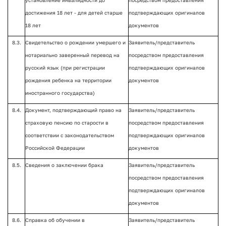
установление инвалидности до
посредством предоставления
достижения 18 лет - для детей старше
подтверждающих оригиналов
18 лет
документов
8.3.
Свидетельство о рождении умершего и
Заявитель/представитель
нотариально заверенный перевод на
посредством предоставления
русский язык (при регистрации
подтверждающих оригиналов
рождения ребенка на территории
документов
иностранного государства)
8.4.
Документ, подтверждающий право на
Заявитель/представитель
страховую пенсию по старости в
посредством предоставления
соответствии с законодательством
подтверждающих оригиналов
Российской Федерации
документов
8.5.
Сведения о заключении брака
Заявитель/представитель
посредством предоставления
подтверждающих оригиналов
документов
8.6.
Справка об обучении в
Заявитель/представитель