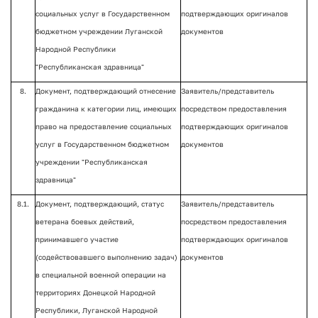
социальных услуг в Государственном
подтверждающих оригиналов
бюджетном учреждении Луганской
документов
Народной Республики
"Республиканская здравница"
8.
Документ, подтверждающий отнесение
Заявитель/представитель
гражданина к категории лиц, имеющих
посредством предоставления
право на предоставление социальных
подтверждающих оригиналов
услуг в Государственном бюджетном
документов
учреждении "Республиканская
здравница"
8.1.
Документ, подтверждающий, статус
Заявитель/представитель
ветерана боевых действий,
посредством предоставления
принимавшего участие
подтверждающих оригиналов
(содействовавшего выполнению задач)
документов
в специальной военной операции на
территориях Донецкой Народной
Республики, Луганской Народной