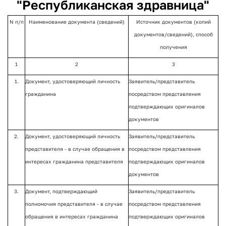
"Республиканская здравница"
N
п/п
Наименование документа (сведений)
Источник документов (копий
документов/сведений), способ
получения
1
2
3
1.
Документ, удостоверяющий личность
Заявитель/представитель
гражданина
посредством представления
подтверждающих оригиналов
документов
2.
Документ, удостоверяющий личность
Заявитель/представитель
представителя - в случае обращения в
посредством представления
интересах гражданина представителя
подтверждающих оригиналов
документов
3.
Документ, подтверждающий
Заявитель/представитель
полномочия представителя - в случае
посредством представления
обращения в интересах гражданина
подтверждающих оригиналов