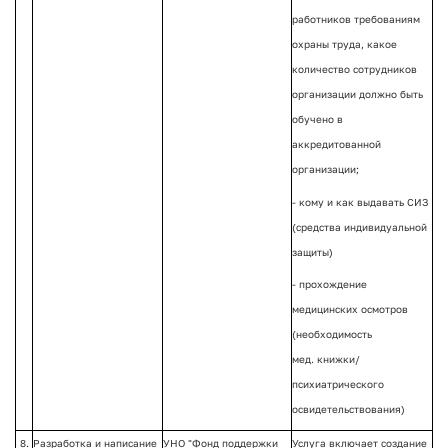
работников требованиям
охраны труда, какое
количество сотрудников
организации должно быть
обучено в
аккредитованной
организации;
- кому и как выдавать СИЗ
(средства индивидуальной
защиты)
- прохождение
медицинских осмотров
(необходимость
мед. книжки/
психиатрического
освидетельствования)
8.
Разработка и написание
УНО "Фонд поддержки
Услуга включает создание