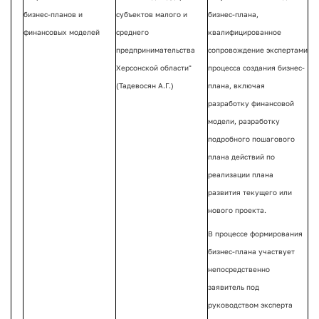
бизнес-планов и
субъектов малого и
бизнес-плана,
финансовых моделей
среднего
квалифицированное
предпринимательства
сопровождение экспертами
Херсонской области"
процесса создания бизнес-
(Тадевосян А.Г.)
плана, включая
разработку финансовой
модели, разработку
подробного пошагового
плана действий по
реализации плана
развития текущего или
нового проекта.
В процессе формирования
бизнес-плана участвует
непосредственно
заявитель под
руководством эксперта