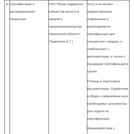
9.
Сертификация и
УНО "Фонд поддержки
Услуга включает
декларирование
субъектов малого и
предоставление
продукции
среднего
информации о
предпринимательства
необходимости
Херсонской области"
сертификации для
(Тадевосян А.Г.)
конкретных товаров, о
требованиях к
документации, а также о
процедуре сертификации в
целом.
Помощь в подготовке
документации. Содействие
в сборе и оформлении всех
необходимых документов
для подачи на
сертификацию.
Взаимодействие с