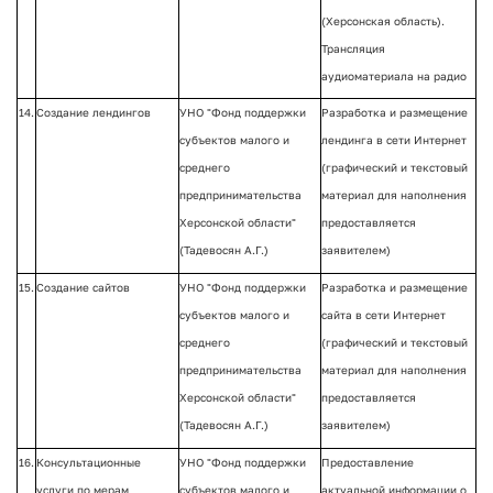
(Херсонская область).
Трансляция
аудиоматериала на радио
14.
Создание лендингов
УНО "Фонд поддержки
Разработка и размещение
субъектов малого и
лендинга в сети Интернет
среднего
(графический и текстовый
предпринимательства
материал для наполнения
Херсонской области"
предоставляется
(Тадевосян А.Г.)
заявителем)
15.
Создание сайтов
УНО "Фонд поддержки
Разработка и размещение
субъектов малого и
сайта в сети Интернет
среднего
(графический и текстовый
предпринимательства
материал для наполнения
Херсонской области"
предоставляется
(Тадевосян А.Г.)
заявителем)
16.
Консультационные
УНО "Фонд поддержки
Предоставление
услуги по мерам
субъектов малого и
актуальной информации о