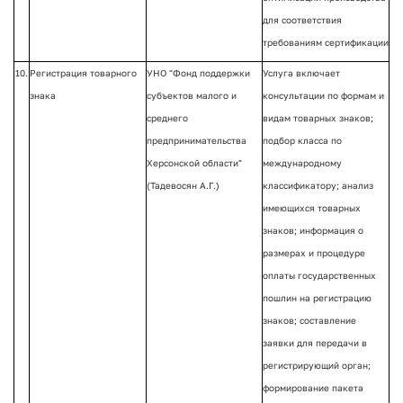
для соответствия
требованиям сертификации
10.
Регистрация товарного
УНО "Фонд поддержки
Услуга включает
знака
субъектов малого и
консультации по формам и
среднего
видам товарных знаков;
предпринимательства
подбор класса по
Херсонской области"
международному
(Тадевосян А.Г.)
классификатору; анализ
имеющихся товарных
знаков; информация о
размерах и процедуре
оплаты государственных
пошлин на регистрацию
знаков; составление
заявки для передачи в
регистрирующий орган;
формирование пакета