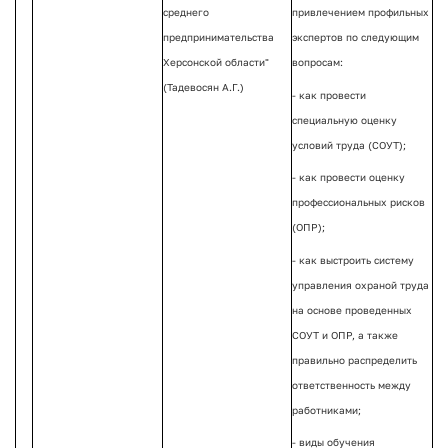
среднего
привлечением профильных
предпринимательства
экспертов по следующим
Херсонской области"
вопросам:
(Тадевосян А.Г.)
- как провести
специальную оценку
условий труда (СОУТ);
- как провести оценку
профессиональных рисков
(ОПР);
- как выстроить систему
управления охраной труда
на основе проведенных
СОУТ и ОПР, а также
правильно распределить
ответственность между
работниками;
- виды обучения