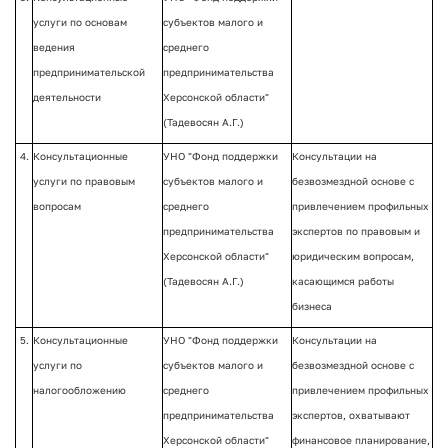
услуги по основам
субъектов малого и
ведения
среднего
предпринимательской
предпринимательства
деятельности
Херсонской области"
(Тадевосян А.Г.)
4.
Консультационные
УНО "Фонд поддержки
Консультации на
услуги по правовым
субъектов малого и
безвозмездной основе с
вопросам
среднего
привлечением профильных
предпринимательства
экспертов по правовым и
Херсонской области"
юридическим вопросам,
(Тадевосян А.Г.)
касающимся работы
бизнеса
5.
Консультационные
УНО "Фонд поддержки
Консультации на
услуги по
субъектов малого и
безвозмездной основе с
налогообложению
среднего
привлечением профильных
предпринимательства
экспертов, охватывают
Херсонской области"
финансовое планирование,