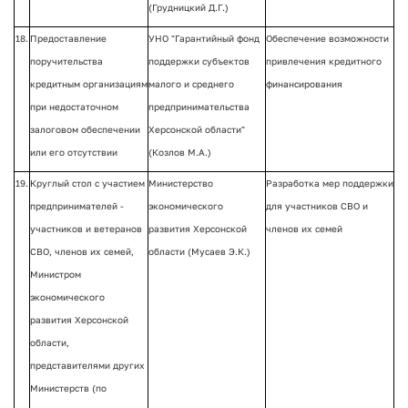
(Грудницкий Д.Г.)
18.
Предоставление
УНО "Гарантийный фонд
Обеспечение возможности
поручительства
поддержки субъектов
привлечения кредитного
кредитным организациям
малого и среднего
финансирования
при недостаточном
предпринимательства
залоговом обеспечении
Херсонской области"
или его отсутствии
(Козлов М.А.)
19.
Круглый стол с участием
Министерство
Разработка мер поддержки
предпринимателей -
экономического
для участников СВО и
участников и ветеранов
развития Херсонской
членов их семей
СВО, членов их семей,
области (Мусаев Э.К.)
Министром
экономического
развития Херсонской
области,
представителями других
Министерств (по