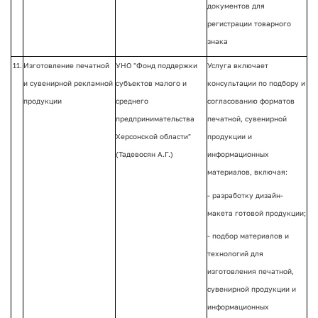
документов для
регистрации товарного
знака
11.
Изготовление печатной
УНО "Фонд поддержки
Услуга включает
и сувенирной рекламной
субъектов малого и
консультации по подбору и
продукции
среднего
согласованию форматов
предпринимательства
печатной, сувенирной
Херсонской области"
продукции и
(Тадевосян А.Г.)
информационных
материалов, включая:
- разработку дизайн-
макета готовой продукции;
- подбор материалов и
технологий для
изготовления печатной,
сувенирной продукции и
информационных