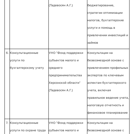
(Тадевосян А.Г.)
бюджетирование,
стратегии оптимизации
налогов, бухгалтерские
услуги и помощь в
привлечении инвестиций и
займов
6.
Консультационные
УНО "Фонд поддержки
Консультации на
услуги по
субъектов малого и
безвозмездной основе с
бухгалтерскому учету
среднего
привлечением профильных
предпринимательства
экспертов по ключевым
Херсонской области"
аспектам бухгалтерского
(Тадевосян А.Г.)
учета, включая
правильное ведение учета,
налоговую отчетность и
финансовое планирование
7.
Консультационные
УНО "Фонд поддержки
Консультации на
услуги по охране труда
субъектов малого и
безвозмездной основе с