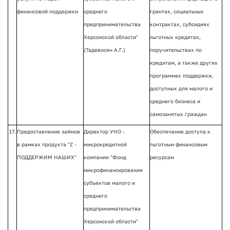
финансовой поддержки
среднего
грантах, социальных
предпринимательства
контрактах, субсидиях
Херсонской области"
льготных кредитах,
(Тадевосян А.Г.)
поручительствах по
кредитам, а также других
программах поддержки,
доступных для малого и
среднего бизнеса и
самозанятых граждан
17.
Предоставление займов
Директор УНО -
Обеспечение доступа к
в рамках продукта "Z -
микрокредитной
льготным финансовым
ПОДДЕРЖИМ НАШИХ"
компании "Фонд
ресурсам
микрофинансирования
субъектов малого и
среднего
предпринимательства
Херсонской области"