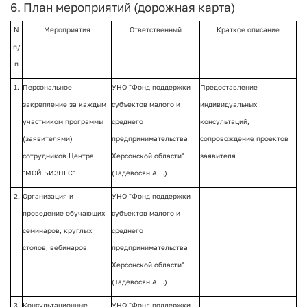
6. План мероприятий (дорожная карта)
N
Мероприятия
Ответственный
Краткое описание
п/
п
1.
Персональное
УНО "Фонд поддержки
Предоставление
закрепление за каждым
субъектов малого и
индивидуальных
участником программы
среднего
консультаций,
(заявителями)
предпринимательства
сопровождение проектов
сотрудников Центра
Херсонской области"
заявителя
"МОЙ БИЗНЕС"
(Тадевосян А.Г.)
2.
Организация и
УНО "Фонд поддержки
проведение обучающих
субъектов малого и
семинаров, круглых
среднего
столов, вебинаров
предпринимательства
Херсонской области"
(Тадевосян А.Г.)
3.
Консультационные
УНО "Фонд поддержки