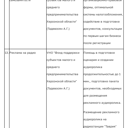
самозанятости
субъектов малого и
организационно-правовой
среднего
формы, оптимальной
предпринимательства
системы налогообложения,
Херсонской области"
содействие в подготовке
(Тадевосян А.Г.)
документов, консультации
по первым шагам бизнеса
после регистрации
13.
Реклама на радио
УНО "Фонд поддержки
Помощь в подготовке
субъектов малого и
сценария и создании
среднего
аудиоролика
предпринимательства
продолжительностью до 1
Херсонской области"
мин., подготовке пакета
(Тадевосян А.Г.)
документов, необходимых
для размещения
рекламного аудиоролика.
Размещение рекламного
аудиоролика на
радиостанции "Таврия"