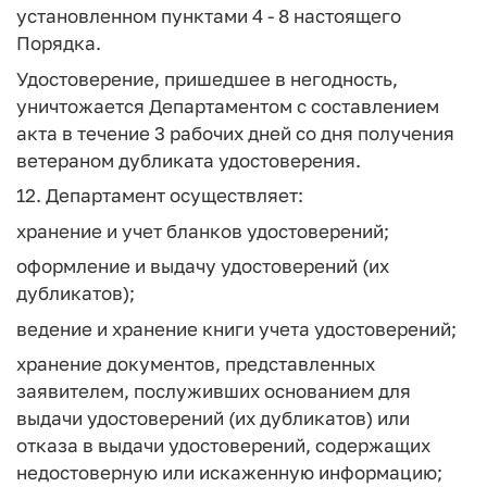
установленном пунктами 4 - 8 настоящего
Порядка.
Удостоверение, пришедшее в негодность,
уничтожается Департаментом с составлением
акта в течение 3 рабочих дней со дня получения
ветераном дубликата удостоверения.
12. Департамент осуществляет:
хранение и учет бланков удостоверений;
оформление и выдачу удостоверений (их
дубликатов);
ведение и хранение книги учета удостоверений;
хранение документов, представленных
заявителем, послуживших основанием для
выдачи удостоверений (их дубликатов) или
отказа в выдачи
удостоверений, содержащих
недостоверную или искаженную информацию;