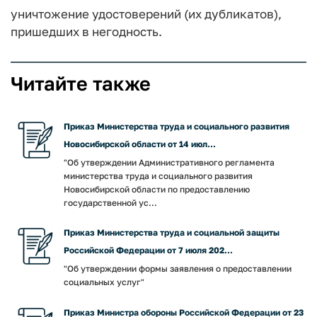
уничтожение удостоверений (их дубликатов),
пришедших в негодность.
Читайте также
Приказ Министерства труда и социального развития
Новосибирской области от 14 июл...
"Об утверждении Административного регламента
министерства труда и социального развития
Новосибирской области по предоставлению
государственной ус...
Приказ Министерства труда и социальной защиты
Российской Федерации от 7 июля 202...
"Об утверждении формы заявления о предоставлении
социальных услуг"
Приказ Министра обороны Российской Федерации от 23