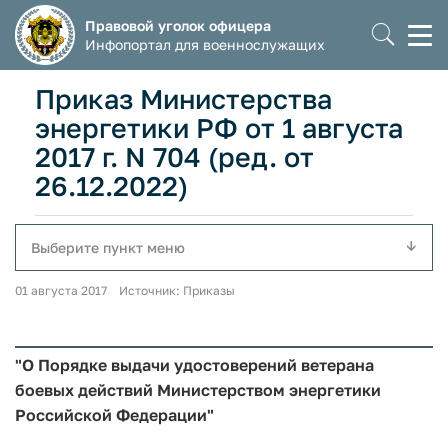
Правовой уголок офицера
Моб
Инфопортал для военнослужащих
мен
Приказ Министерства
энергетики РФ от 1 августа
2017 г. N 704 (ред. от
26.12.2022)
Выберите пункт меню
01 августа 2017 Источник: Приказы
"О Порядке выдачи удостоверений ветерана
боевых действий Министерством энергетики
Российской Федерации"