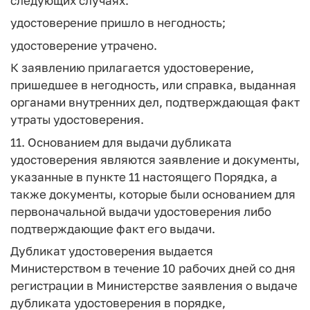
следующих случаях:
удостоверение пришло в негодность;
удостоверение утрачено.
К заявлению прилагается удостоверение,
пришедшее в негодность, или справка, выданная
органами внутренних дел, подтверждающая факт
утраты удостоверения.
11. Основанием для выдачи дубликата
удостоверения являются заявление и документы,
указанные в пункте 11 настоящего Порядка, а
также документы, которые были основанием для
первоначальной выдачи удостоверения либо
подтверждающие факт его выдачи.
Дубликат удостоверения выдается
Министерством в течение 10 рабочих дней со дня
регистрации в Министерстве заявления о выдаче
дубликата удостоверения в порядке,