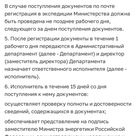
В случае поступления документов по почте
регистрация в экспедиции Министерства должна
быть проведена не позднее рабочего дня,
следующего за днем поступления документов.
5. После регистрации документы в течение 1
рабочего дня передаются в Административный
департамент (далее - Департамент) и директор
(заместитель директора) Департамента
назначает ответственного исполнителя (далее -
исполнитель).
6. Исполнитель в течение 15 дней со дня
поступления к нему документов:
осуществляет проверку полноты и достоверности
сведений, содержащихся в документах;
обеспечивает представление на подпись
заместителю Министра энергетики Российской