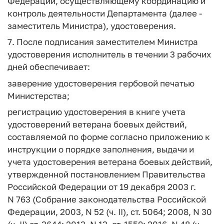
Федерации, осуществляющему координацию и
контроль деятельности Департамента (далее -
заместитель Министра), удостоверения.
7. После подписания заместителем Министра
удостоверения исполнитель в течении
3 рабочих
дней обеспечивает:
заверение удостоверения гербовой печатью
Министерства;
регистрацию удостоверения в книге учета
удостоверений ветерана боевых действий,
составляемой по форме согласно приложению к
инструкции о порядке заполнения, выдачи и
учета удостоверения ветерана боевых действий,
утвержденной постановлением Правительства
Российской Федерации от 19 декабря 2003 г.
N 763 (Собрание законодательства Российской
Федерации, 2003, N 52 (ч. II), ст. 5064; 2008, N 30