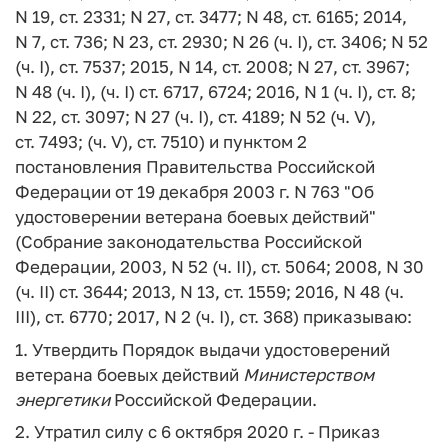
N 19, ст. 2331; N 27, ст. 3477; N 48, ст. 6165; 2014,
N 7, ст. 736; N 23, ст. 2930; N 26 (ч. I), ст. 3406; N 52
(ч. I), ст. 7537; 2015, N 14, ст. 2008; N 27, ст. 3967;
N 48 (ч. I), (ч. I) ст. 6717, 6724; 2016, N 1 (ч. I), ст. 8;
N 22, ст. 3097; N 27 (ч. I), ст. 4189; N 52 (ч. V),
ст. 7493; (ч. V), ст. 7510) и пунктом 2
постановления Правительства Российской
Федерации от 19 декабря 2003 г. N 763 "Об
удостоверении ветерана боевых действий"
(Собрание законодательства Российской
Федерации, 2003, N 52 (ч. II), ст. 5064; 2008, N 30
(ч. II) ст. 3644; 2013, N 13, ст. 1559; 2016, N 48 (ч.
III), ст. 6770; 2017, N 2 (ч. I), ст. 368) приказываю:
1. Утвердить Порядок выдачи удостоверений
ветерана боевых действий
Министерством
энергетики
Российской Федерации.
2. Утратил силу с 6 октября 2020 г. - Приказ