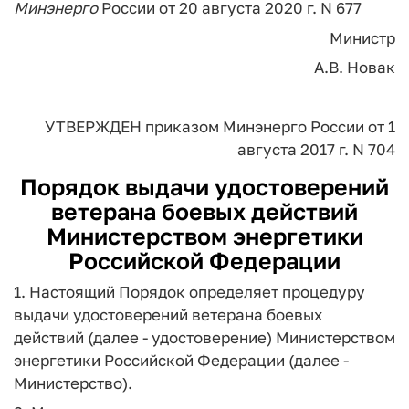
Минэнерго
России от 20 августа 2020 г. N 677
Министр
А.В. Новак
УТВЕРЖДЕН
приказом Минэнерго России
от 1
августа 2017 г. N 704
Порядок
выдачи удостоверений
ветерана боевых действий
Министерством
энергетики
Российской Федерации
1. Настоящий Порядок определяет процедуру
выдачи удостоверений ветерана боевых
действий (далее - удостоверение) Министерством
энергетики Российской Федерации (далее -
Министерство).