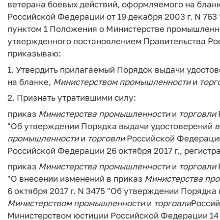
ветерана боевых действий, оформляемого на блан
Российской Федерации от 19 декабря 2003 г. N 763
пунктом 1 Положения о Министерстве промышленно
утвержденного постановлением Правительства Росс
приказываю:
1. Утвердить прилагаемый Порядок выдачи удосто
на бланке,
Министерством
промышленности
и
торг
2. Признать утратившими силу:
приказ
Министерства
промышленности
и
торговли
"Об утверждении Порядка выдачи удостоверений
в
промышленности
и
торговли
Российской Федерации
Российской Федерации 26 октября 2017 г., регистр
приказ
Министерства
промышленности
и
торговли
"О внесении изменений в приказ
Министерства
пр
6 октября 2017 г. N 3475 "Об утверждении Порядк
Министерством
промышленности
и
торговли
Россий
Министерством юстиции Российской Федерации 14 с