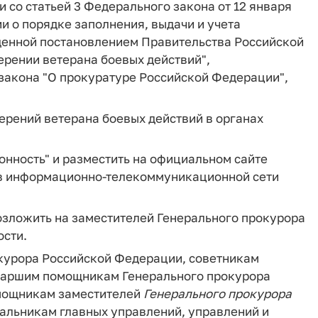
 со статьей 3 Федерального закона от 12 января
ции о порядке заполнения, выдачи и учета
денной постановлением Правительства Российской
верении ветерана боевых действий",
 закона "О прокуратуре Российской Федерации",
ерений ветерана боевых действий в органах
онность" и разместить на официальном сайте
в информационно-телекоммуникационной сети
озложить на заместителей Генерального прокурора
ости.
курора Российской Федерации, советникам
таршим помощникам Генерального прокурора
мощникам заместителей
Генерального
прокурора
альникам главных управлений, управлений и