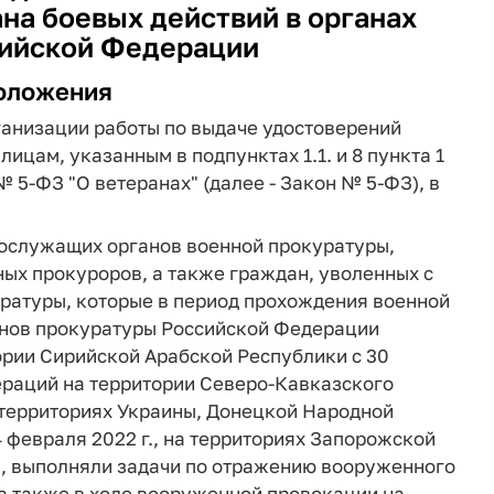
на боевых действий в органах
ийской Федерации
оложения
ганизации работы по выдаче удостоверений
лицам, указанным в подпунктах 1.1. и 8 пункта 1
 № 5-ФЗ "О ветеранах" (далее - Закон № 5-ФЗ), в
нослужащих органов военной прокуратуры,
ых прокуроров, а также граждан, уволенных с
уратуры, которые в период прохождения военной
анов прокуратуры Российской Федерации
ории Сирийской Арабской Республики с 30
пераций на территории Северо-Кавказского
 территориях Украины, Донецкой Народной
 февраля 2022 г., на территориях Запорожской
г., выполняли задачи по отражению вооруженного
а также в ходе вооруженной провокации на