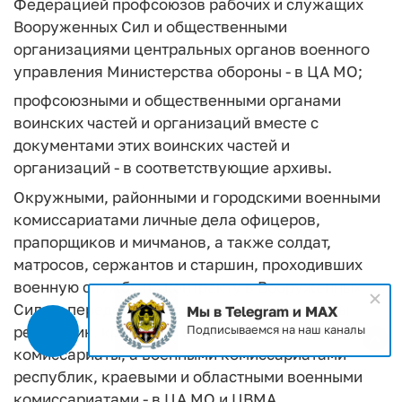
Федерацией профсоюзов рабочих и служащих
Вооруженных Сил и общественными
организациями центральных органов военного
управления Министерства обороны - в ЦА МО;
профсоюзными и общественными органами
воинских частей и организаций вместе с
документами этих воинских частей и
организаций - в соответствующие архивы.
Окружными, районными и городскими военными
комиссариатами личные дела офицеров,
прапорщиков и мичманов, а также солдат,
матросов, сержантов и старшин, проходивших
военную службу по контракту в Вооруженных
Силах, передаются в военные комиссариаты
Мы в Telegram и MAX
республик, краевые и областные военные
Подписываемся на наш каналы
комиссариаты, а военными комиссариатами
республик, краевыми и областными военными
комиссариатами - в ЦА МО и ЦВМА