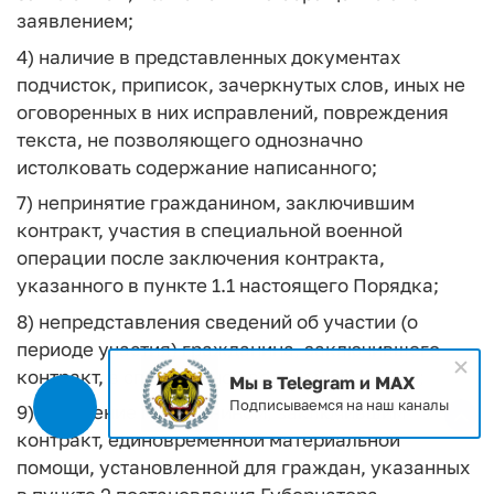
заявлением;
4) наличие в представленных документах
подчисток, приписок, зачеркнутых слов, иных не
оговоренных в них исправлений, повреждения
текста, не позволяющего однозначно
истолковать содержание написанного;
7) непринятие гражданином, заключившим
контракт, участия в специальной военной
операции после заключения контракта,
указанного в пункте 1.1 настоящего Порядка;
8) непредставления сведений об участии (о
периоде участия) гражданина, заключившего
контракт, в специальной военной операции;
Мы в Telegram и MAX
Подписываемся на наш каналы
9) получение гражданином, заключившим
контракт, единовременной материальной
помощи, установленной для граждан, указанных