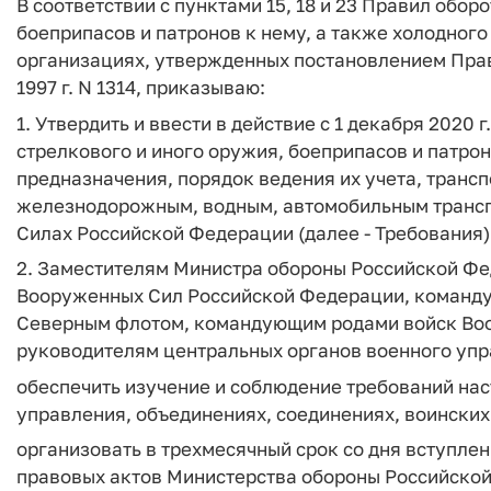
В соответствии с пунктами 15, 18 и 23 Правил обор
боеприпасов и патронов к нему, а также холодног
организациях, утвержденных постановлением Прав
1997 г. N 1314, приказываю:
1. Утвердить и ввести в действие с 1 декабря 2020 
стрелкового и иного оружия, боеприпасов и патрон
предназначения, порядок ведения их учета, транс
железнодорожным, водным, автомобильным трансп
Силах Российской Федерации (далее - Требования)
2. Заместителям Министра обороны Российской Ф
Вооруженных Сил Российской Федерации, команд
Северным флотом, командующим родами войск Во
руководителям центральных органов военного упр
обеспечить изучение и соблюдение требований нас
управления, объединениях, соединениях, воинских 
организовать в трехмесячный срок со дня вступле
правовых актов Министерства обороны Российской