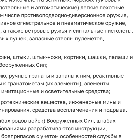
одствольные и автоматические) легкие пехотные
ом числе противоподводно-диверсионное оружие,
тивное огнестрельное и пневматическое оружие,
 а также ветровые ружья и сигнальные пистолеты,
вых пушек, запасные стволы пулеметов,
ожи, штыки, штык-ножи, кортики, шашки, палаши и
 Вооруженных Сил;
ю, ручные гранаты и запалы к ним, реактивные
 к гранатометам (их элементы), элементы
 имитационные и осветительные средства;
иротехнические вещества, инженерные мины и
инирования, средства воспламенения и подрыва.
табах родов войск) Вооруженных Сил, штабах
ебованиями разрабатываются инструкции,
 боеприпасов с учетом особенностей службы в