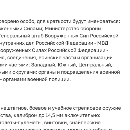
оворено особо, для краткости будут именоваться:
уженными Силами; Министерство обороны
 Генеральный штаб Вооруженных Сил Российской
нутренних дел Российской Федерации - МВД
 Вооруженных Силах Российской Федерации -
я, соединения, воинские части и организации
ими частями; Западный, Южный, Центральный,
ными округами; органы и подразделения военной
 органами военной полиции.
 нештатное, боевое и учебное стрелковое оружие
ства, калибром до 14,5 мм включительно:
столеты-пулеметы, винтовки, снайперские
кже из комплекта зенитных, морских тумбовых