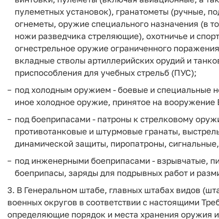
пулеметных установок), гранатометы (ручные, п
огнеметы, оружие специального назначения (в т
ножи разведчика стреляющие), охотничье и спор
огнестрельное оружие ограниченного поражения,
вкладные стволы артиллерийских орудий и танко
приспособления для учебных стрельб (ПУС);
под холодным оружием - боевые и специальные н
иное холодное оружие, принятое на вооружение
под боеприпасами - патроны к стрелковому оружи
противотанковые и штурмовые гранаты, выстрелы
динамической защиты, пиропатроны, сигнальные,
под инженерными боеприпасами - взрывчатые, п
боеприпасы, заряды для подрывных работ и разм
3. В Генеральном штабе, главных штабах видов (ш
военных округов в соответствии с настоящими Тр
определяющие порядок и места хранения оружия и