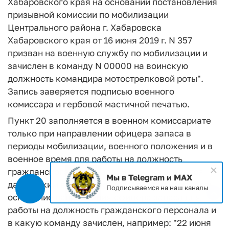
Хабаровского края на основании постановления
призывной комиссии по мобилизации
Центрального района г. Хабаровска
Хабаровского края от 16 июня 2019 г. N 357
призван на военную службу по мобилизации и
зачислен в команду N 00000 на воинскую
должность командира мотострелковой роты".
Запись заверяется подписью военного
комиссара и гербовой мастичной печатью.
Пункт 20 заполняется в военном комиссариате
только при направлении офицера запаса в
периоды мобилизации, военного положения и в
военное время для работы на должность
гражданского персонала. В нем указываются
Мы в Telegram и MAX
дата, каким военным комиссариатом направлен,
Подписываемся на наш каналы
основание направления офицера запаса для
работы на должность гражданского персонала и
в какую команду зачислен, например: "22 июня