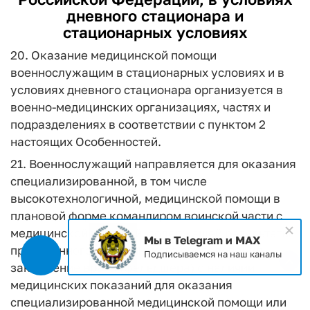
дневного стационара и
стационарных условиях
20. Оказание медицинской помощи
военнослужащим в стационарных условиях и в
условиях дневного стационара организуется в
военно-медицинских организациях, частях и
подразделениях в соответствии с пунктом 2
настоящих Особенностей.
21. Военнослужащий направляется для оказания
специализированной, в том числе
высокотехнологичной, медицинской помощи в
плановой форме командиром воинской части с
медицинской книжкой, содержащей результаты
Мы в Telegram и MAX
проведенного медицинского обследования,
Подписываемся на наш каналы
заключение врача (фельдшера) о наличии
медицинских показаний для оказания
специализированной медицинской помощи или