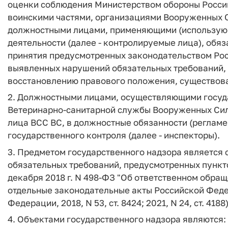
оценки соблюдения Министерством обороны Росси
воинскими частями, организациями Вооруженных С
должностными лицами, применяющими (использую
деятельности (далее - контролируемые лица), обя
принятия предусмотренных законодательством Ро
выявленных нарушений обязательных требований, у
восстановлению правового положения, существов
2. Должностными лицами, осуществляющими госуд
Ветеринарно-санитарной службы Вооруженных Сил
лица ВСС ВС, в должностные обязанности (регламе
государственного контроля (далее - инспекторы).
3. Предметом государственного надзора являетс
обязательных требований, предусмотренных пунктом
декабря 2018 г. N 498-ФЗ "Об ответственном обра
отдельные законодательные акты Российской Феде
Федерации, 2018, N 53, ст. 8424; 2021, N 24, ст. 418
4. Объектами государственного надзора являются: