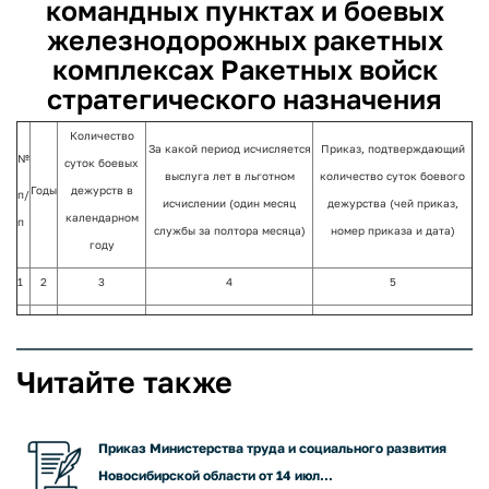
командных пунктах и боевых
железнодорожных ракетных
комплексах Ракетных войск
стратегического назначения
Количество
За какой период исчисляется
Приказ, подтверждающий
№
суток боевых
выслуга лет в льготном
количество суток боевого
Годы
дежурств в
п/
исчислении (один месяц
дежурства (чей приказ,
календарном
п
службы за полтора месяца)
номер приказа и дата)
году
1
2
3
4
5
Читайте также
Приказ Министерства труда и социального развития
Новосибирской области от 14 июл...