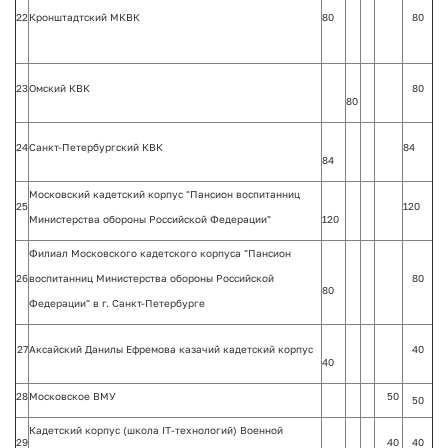
22
Кронштадтский МКВК
80
80
23
Омский КВК
80
80
24
Санкт-Петербургский КВК
84
84
Московский кадетский корпус
"Пансион воспитанниц
25
120
Министерства обороны Российской Федерации"
120
Филиал Московского кадетского корпуса "Пансион
26
воспитанниц
Министерства обороны Российской
80
80
Федерации" в г. Санкт-Петербурге
27
Аксайский Данилы Ефремова казачий кадетский корпус
40
40
28
Московское ВМУ
50
50
Кадетский корпус (школа IT-технологий) Военной
29
40
40