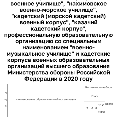
военное училище", "нахимовское
военно-морское училище",
"кадетский (морской кадетский)
военный корпус", "казачий
кадетский корпус",
профессиональную образовательную
организацию со специальным
наименованием "военно-
музыкальное училище" и кадетские
корпуса военных образовательных
организаций высшего образования
Министерства обороны Российской
Федерации в 2020 году
Численность набора
N
Класс
п/
Наименование образовательной организации
Всего
10 (1
п
5
6
8
курс)