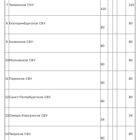
7
Тюменское ПКУ
120
120
8
Екатеринбургское СВУ
80
80
9
Казанское СВУ
80
80
10
Московское СВУ
80
80
11
Пермское СВУ
80
80
12
Санкт-Петербургское СВУ
80
80
13
Северо-Кавказское СВУ
34
34
14
Тверское СВУ
80
80