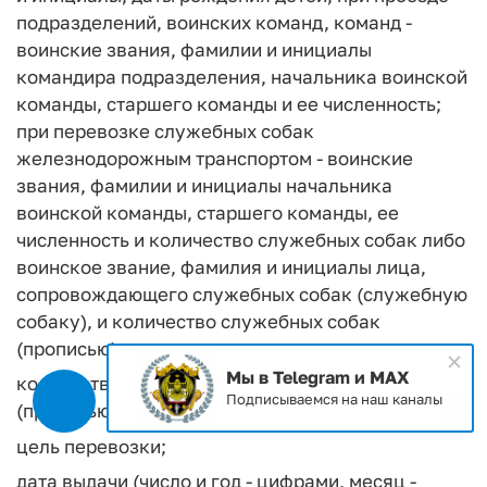
подразделений, воинских команд, команд -
воинские звания, фамилии и инициалы
командира подразделения, начальника воинской
команды, старшего команды и ее численность;
при перевозке служебных собак
железнодорожным транспортом - воинские
звания, фамилии и инициалы начальника
воинской команды, старшего команды, ее
численность и количество служебных собак либо
воинское звание, фамилия и инициалы лица,
сопровождающего служебных собак (служебную
собаку), и количество служебных собак
(прописью);
Мы в Telegram и MAX
количество взрослых пассажиров и детей
Подписываемся на наш каналы
(прописью);
цель перевозки;
дата выдачи (число и год - цифрами, месяц -