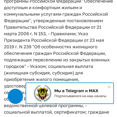
программы Российской Федерации "Обеспечение
доступным и комфортным жильем и
коммунальными услугами граждан Российской
Федерации", утвержденные постановлением
Правительства Российской Федерации от 21
марта 2006 г. N 153, - Правилами; Указ
Президента Российской Федерации от 23 мая
2019 г. N 239 "Об особенностях жилищного
обеспечения граждан Российской Федерации,
подлежащих переселению из закрытых военных
городков" - Указом; социальная выплата
(жилищная субсидия, субсидия) для
приобретения жилого помещения,
удостоверяемая государственным жилищным
Мы в Telegram и MAX
сертификатом, выдаваемым Министерством
Подписываемся на наш каналы
обороны Российской Федерации в рамках
ведомственной целевой программы, -
социальной выплатой, сертификатом; граждане