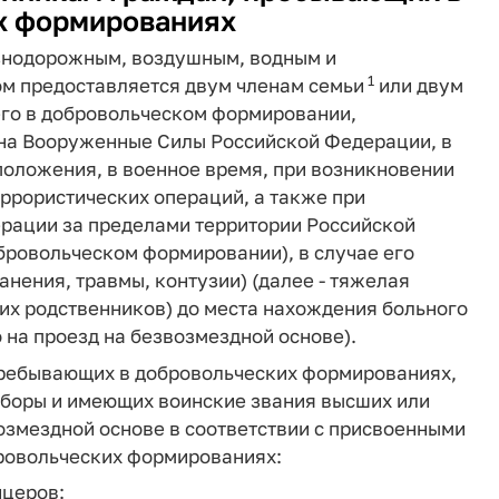
х формированиях
езнодорожным, воздушным, водным и
1
ом предоставляется двум членам семьи
или двум
го в добровольческом формировании,
на Вооруженные Силы Российской Федерации, в
положения, в военное время, при возникновении
ррористических операций, а также при
рации за пределами территории Российской
бровольческом формировании), в случае его
анения, травмы, контузии) (далее - тяжелая
ких родственников) до места нахождения больного
о на проезд на безвозмездной основе).
 пребывающих в добровольческих формированиях,
сборы и имеющих воинские звания высших или
озмездной основе в соответствии с присвоенными
ровольческих формированиях:
ицеров: