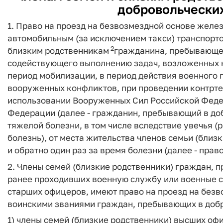
добровольчески
1. Право на проезд на безвозмездной основе жел
автомобильным (за исключением такси) транспорт
2
близким родственникам
гражданина, пребывающе
содействующего выполнению задач, возложенных 
период мобилизации, в период действия военного 
вооруженных конфликтов, при проведении контрте
использовании Вооруженных Сил Российской Феде
Федерации (далее - гражданин, пребывающий в до
тяжелой болезни, в том числе вследствие увечья (р
болезнь), от места жительства членов семьи (близ
и обратно один раз за время болезни (далее - прав
2. Члены семей (близкие родственники) граждан,
ранее проходивших военную службу или военные 
старших офицеров, имеют право на проезд на безв
воинскими званиями граждан, пребывающих в доб
1) члены семей (близкие родственники) высших оф