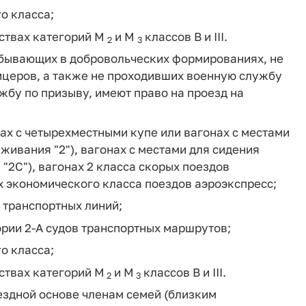
о класса;
дствах категорий М
и М
классов В и III.
2
3
ебывающих в добровольческих формированиях, не
церов, а также не проходивших военную службу
бу по призыву, имеют право на проезд на
ах с четырехместными купе или вагонах с местами
живания "2"), вагонах с местами для сидения
"2С"), вагонах 2 класса скорых поездов
х экономического класса поездов аэроэкспресс;
в транспортных линий;
ории 2-А судов транспортных маршрутов;
о класса;
ствах категорий М
и М
классов В и III.
2
3
мездной основе членам семей (близким