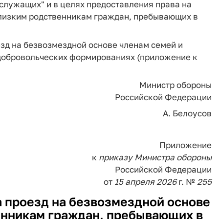
нослужащих" и в целях предоставления права на
близким родственникам граждан, пребывающих в
зд на безвозмездной основе членам семей и
добровольческих формированиях (приложение к
Министр обороны
Российской Федерации
А. Белоусов
Приложение
к
приказу
Министра
обороны
Российской Федерации
от
15
апреля
2026
г. №
255
 проезд на безвозмездной основе
енникам граждан, пребывающих в